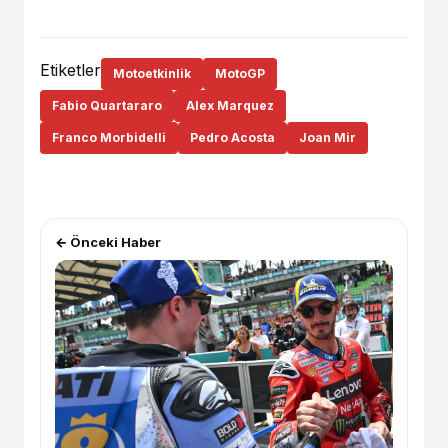
Etiketler
Motoetkinlik
MotoGP
Fabio Quartararo
Alex Marquez
Franco Morbidelli
Pedro Acosta
Joan Mir
← Önceki Haber