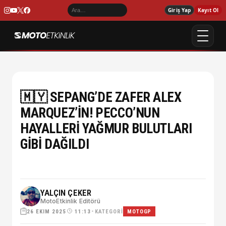
Giriş Yap
Kayıt Ol
🇲🇾 SEPANG’DE ZAFER ALEX
MARQUEZ’İN! PECCO’NUN
HAYALLERİ YAĞMUR BULUTLARI
GİBİ DAĞILDI
YALÇIN ÇEKER
MotoEtkinlik Editörü
26 EKIM 2025
•
KATEGORI
11:13
MOTOGP