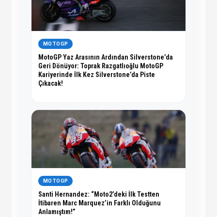
MOTOGP
MotoGP Yaz Arasının Ardından Silverstone’da
Geri Dönüyor: Toprak Razgatlıoğlu MotoGP
Kariyerinde İlk Kez Silverstone’da Piste
Çıkacak!
MOTOGP
Santi Hernandez: “Moto2’deki İlk Testten
İtibaren Marc Marquez’in Farklı Olduğunu
Anlamıştım!”