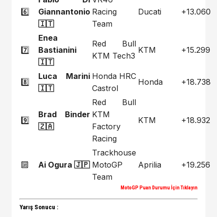
6️⃣
Giannantonio
Racing
Ducati
+13.060
🇮🇹
Team
Enea
Red Bull
7️⃣
Bastianini
KTM
+15.299
KTM Tech3
🇮🇹
Luca Marini
Honda HRC
8️⃣
Honda
+18.738
🇮🇹
Castrol
Red Bull
Brad Binder
KTM
9️⃣
KTM
+18.932
🇿🇦
Factory
Racing
Trackhouse
🔟
Ai Ogura 🇯🇵
MotoGP
Aprilia
+19.256
Team
MotoGP Puan Durumu İçin Tıklayın
Yarış Sonucu :