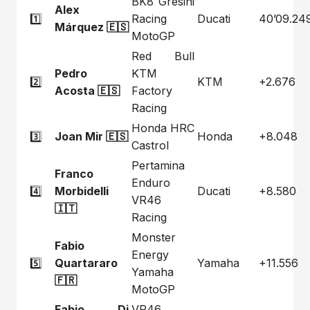
BK8 Gresini
Alex
1️⃣
Racing
Ducati
40’09.24
Márquez 🇪🇸
MotoGP
Red Bull
Pedro
KTM
2️⃣
KTM
+2.676
Acosta 🇪🇸
Factory
Racing
Honda HRC
3️⃣
Joan Mir 🇪🇸
Honda
+8.048
Castrol
Pertamina
Franco
Enduro
4️⃣
Morbidelli
Ducati
+8.580
VR46
🇮🇹
Racing
Monster
Fabio
Energy
5️⃣
Quartararo
Yamaha
+11.556
Yamaha
🇫🇷
MotoGP
Fabio Di
VR46