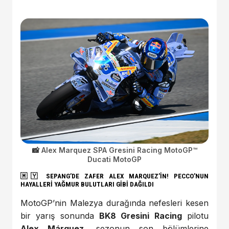
Alex Marquez SPA Gresini Racing MotoGP™
Ducati MotoGP
🇲🇾
SEPANG’DE ZAFER ALEX MARQUEZ’İN! PECCO’NUN
HAYALLERİ YAĞMUR BULUTLARI GİBİ DAĞILDI
MotoGP’nin Malezya durağında nefesleri kesen
bir yarış sonunda
BK8 Gresini Racing
pilotu
Alex Márquez
, sezonun son bölümlerine