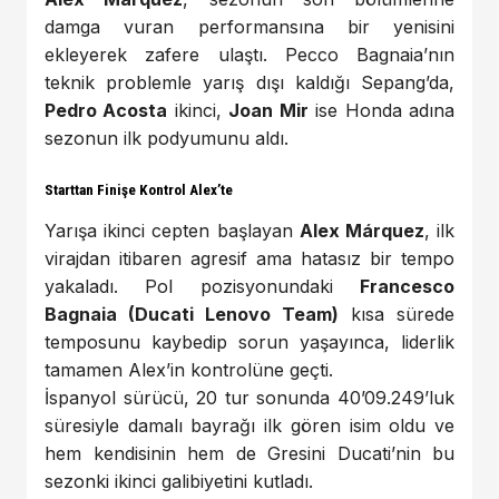
damga vuran performansına bir yenisini
ekleyerek zafere ulaştı. Pecco Bagnaia’nın
teknik problemle yarış dışı kaldığı Sepang’da,
Pedro Acosta
ikinci,
Joan Mir
ise Honda adına
sezonun ilk podyumunu aldı.
Starttan Finişe Kontrol Alex’te
Yarışa ikinci cepten başlayan
Alex Márquez
, ilk
virajdan itibaren agresif ama hatasız bir tempo
yakaladı. Pol pozisyonundaki
Francesco
Bagnaia (Ducati Lenovo Team)
kısa sürede
temposunu kaybedip sorun yaşayınca, liderlik
tamamen Alex’in kontrolüne geçti.
İspanyol sürücü, 20 tur sonunda 40’09.249’luk
süresiyle damalı bayrağı ilk gören isim oldu ve
hem kendisinin hem de Gresini Ducati’nin bu
sezonki ikinci galibiyetini kutladı.