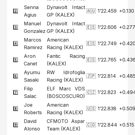
Senna
Dynavolt Intact
2️⃣
🇦🇺
1’22.459
+0.130
Agius
GP (KALEX)
Manuel
Dynavolt Intact
3️⃣
🇪🇸
1’22.606
+0.27
Gonzalez
GP (KALEX)
Marcos
American
4️⃣
🇪🇸
1’22.749
+0.42
Ramirez
Racing (KALEX)
Aron
Fantic Racing
5️⃣
🇪🇸
1’22.765
+0.43
Canet
(KALEX)
Ayumu
RW Idrofoglia
6️⃣
🇯🇵
1’22.814
+0.48
Sasaki
Racing (KALEX)
Filip
ELF Marc VDS
7️⃣
🇨🇿
1’22.823
+0.49
Salac
(BOSCOSCURO)
Joe
American
8️⃣
🇺🇸
1’22.838
+0.50
Roberts
Racing (KALEX)
David
CFMOTO Aspar
9️⃣
🇨🇴
1’22.844
+0.515
Alonso
Team (KALEX)