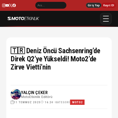
Giriş Yap
Kayıt Ol
🇹🇷 Deniz Öncü Sachsenring’de
Direk Q2’ye Yükseldi! Moto2’de
Zirve Vietti’nin
YALÇIN ÇEKER
MotoEtkinlik Editörü
11 TEMMUZ 2025
•
KATEGORI
16:24
MOTO2