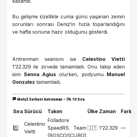
kazandı.
Bu gelişme özellikle cuma günü yaşanan zemin
sorunları sonrası Deniz’in hızla toparlandığını
ve hafta sonuna hazır olduğunu gösterdi.
Antrenman seansını ise
Celestino Vietti
1’22.329 ile zirvede tamamladı. Onu takip eden
isim
Senna Agius
olurken, podyumu
Manuel
Gonzalez
tamamladı.
🏁 Moto2 Serbest Antrenman – İlk 10 Sıra
Sıra
Sürücü
Takım
Ülke
Zaman
Fark
Folladore
Celestino
1️⃣
SpeedRS Team
🇮🇹
1’22.329
—
Vietti
(BOSCOSCURO)