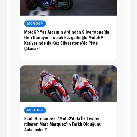
MOTOGP
MotoGP Yaz Arasının Ardından Silverstone’da
Geri Dönüyor: Toprak Razgatlıoğlu MotoGP
Kariyerinde İlk Kez Silverstone’da Piste
Çıkacak!
MOTOGP
Santi Hernandez: “Moto2’deki İlk Testten
İtibaren Marc Marquez’in Farklı Olduğunu
Anlamıştım!”