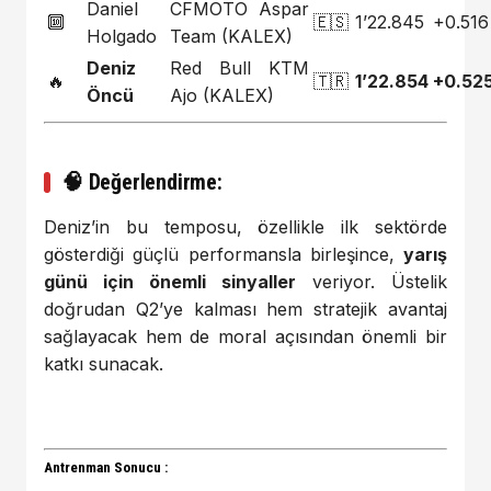
Daniel
CFMOTO Aspar
🔟
🇪🇸
1’22.845
+0.516
Holgado
Team (KALEX)
Deniz
Red Bull KTM
🔥
🇹🇷
1’22.854
+0.52
Öncü
Ajo (KALEX)
🧠 Değerlendirme:
Deniz’in bu temposu, özellikle ilk sektörde
gösterdiği güçlü performansla birleşince,
yarış
günü için önemli sinyaller
veriyor. Üstelik
doğrudan Q2’ye kalması hem stratejik avantaj
sağlayacak hem de moral açısından önemli bir
katkı sunacak.
Antrenman Sonucu :