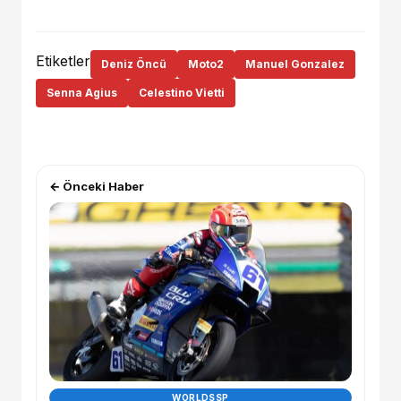
Etiketler
Deniz Öncü
Moto2
Manuel Gonzalez
Senna Agius
Celestino Vietti
← Önceki Haber
WORLDSSP