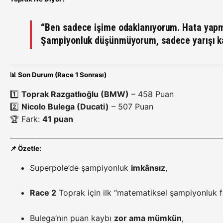
“Ben sadece işime odaklanıyorum. Hata yap
Şampiyonluk düşünmüyorum, sadece yarışı k
📊
Son Durum (Race 1 Sonrası)
1️⃣
Toprak Razgatlıoğlu (BMW)
– 458 Puan
2️⃣
Nicolo Bulega (Ducati)
– 507 Puan
🏆 Fark:
41 puan
📌
Özetle:
Superpole’de şampiyonluk
imkânsız
,
Race 2
Toprak için ilk “matematiksel şampiyonluk fır
Bulega’nın puan kaybı
zor ama mümkün
,