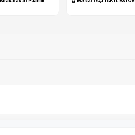
e Bırakarak 41 Puanlık
🏆 MANZI TAÇI TAKTI: ESTO