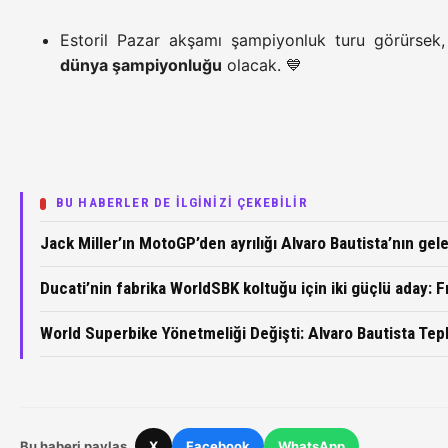
Estoril Pazar akşamı şampiyonluk turu görürsek
dünya şampiyonluğu
olacak. 💙
BU HABERLER DE İLGİNİZİ ÇEKEBİLİR
Jack Miller’ın MotoGP’den ayrılığı Alvaro Bautista’nın gele
Ducati’nin fabrika WorldSBK koltuğu için iki güçlü aday:
World Superbike Yönetmeliği Değişti: Alvaro Bautista Tepk
Bu haberi paylaş
X
Facebook
WhatsApp