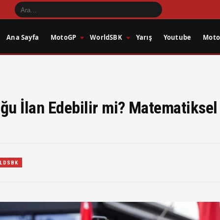
Ana Sayfa
MotoGP
WorldSBK
Yarış
Youtube
Motos
ğu İlan Edebilir mi? Matematiksel
LDSBK