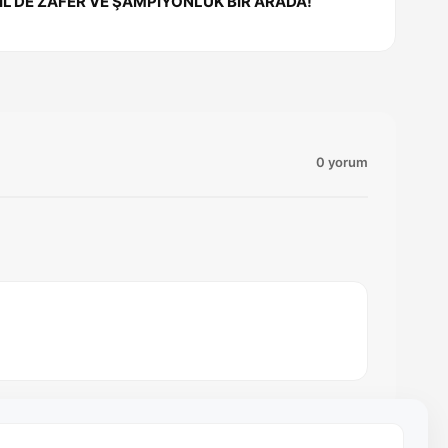
RIL’DE ZAFER VE ŞAMPİYONLUK BİR ARADA!
0 yorum