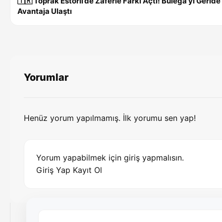
🇹🇷 Toprak Estoril’de Zaferle Farkı Açtı! Bulega’yı Gerid
Avantaja Ulaştı
Yorumlar
Henüz yorum yapılmamış. İlk yorumu sen yap!
Yorum yapabilmek için giriş yapmalısın.
Giriş Yap
Kayıt Ol