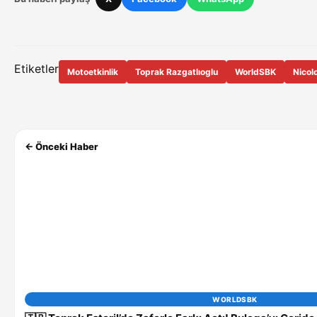
Etiketler
Motoetkinlik
Toprak Razgatlıoglu
WorldSBK
Nicol
← Önceki Haber
WORLDSBK