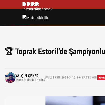
🏆 Toprak Estoril’de Şampiyonlu
YALÇIN ÇEKER
12 EKIM 2025
12:39
KATEGORI
•
WOR
MotoEtkinlik Editörü