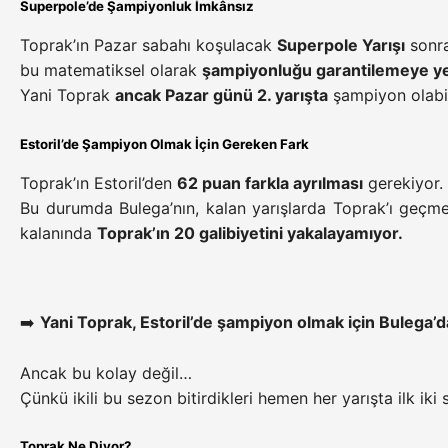
Superpole’de Şampiyonluk İmkânsız
Toprak’ın Pazar sabahı koşulacak
Superpole Yarışı
sonra
bu matematiksel olarak
şampiyonluğu garantilemeye ye
Yani Toprak
ancak Pazar günü 2. yarışta
şampiyon olabil
Estoril’de Şampiyon Olmak İçin Gereken Fark
Toprak’ın Estoril’den
62 puan farkla ayrılması
gerekiyor.
Bu durumda Bulega’nın, kalan yarışlarda Toprak’ı geçme
kalanında
Toprak’ın 20 galibiyetini yakalayamıyor.
➡️
Yani Toprak, Estoril’de şampiyon olmak için Bulega’
Ancak bu kolay değil…
Çünkü ikili bu sezon bitirdikleri hemen her yarışta ilk iki s
Toprak Ne Diyor?