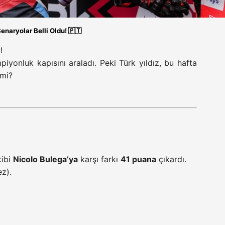
enaryolar Belli Oldu! 🇵🇹
!
mpiyonluk kapısını araladı. Peki Türk yıldız, bu hafta
 mi?
kibi
Nicolo Bulega’ya
karşı farkı
41 puana
çıkardı.
ez).