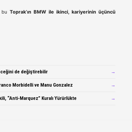
, bu
Toprak’ın BMW ile ikinci, kariyerinin üçüncü
ceğini de değiştirebilir
→
 Franco Morbidelli ve Manu Gonzalez
→
ili, “Anti-Marquez” Kuralı Yürürlükte
→