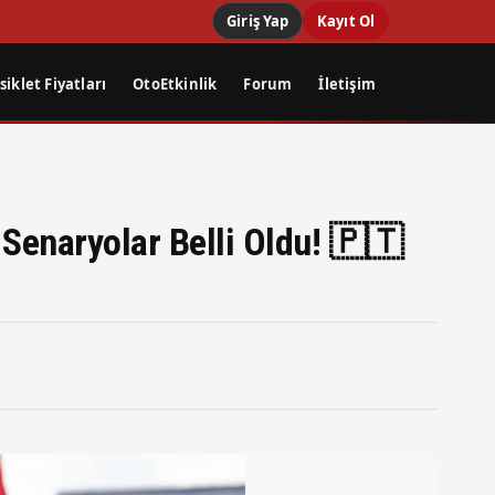
Giriş Yap
Kayıt Ol
iklet Fiyatları
OtoEtkinlik
Forum
İletişim
 Senaryolar Belli Oldu! 🇵🇹