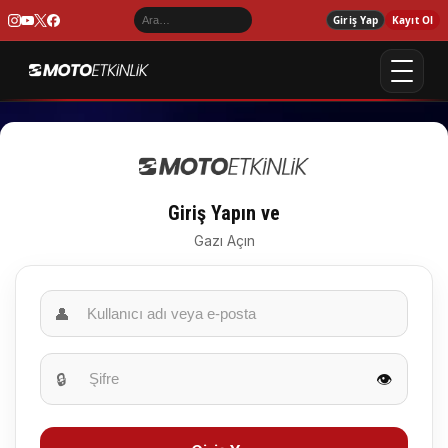
Giriş Yap
Kayıt Ol
Giriş Yapın ve
Gazı Açın
👤
🔒
👁️