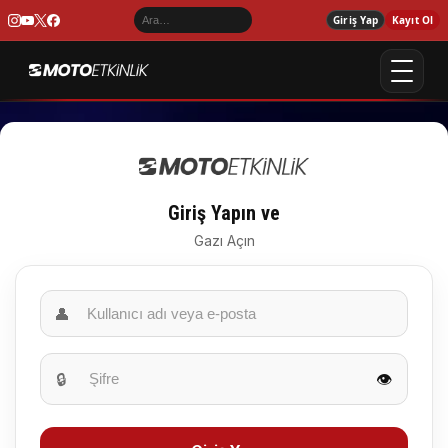
Giriş Yap
Kayıt Ol
Giriş Yapın ve
Gazı Açın
👤
🔒
👁️