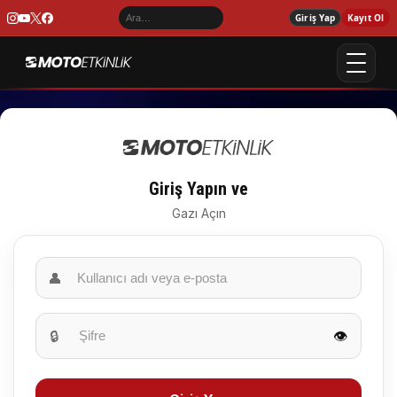
Giriş Yap
Kayıt Ol
Giriş Yapın ve
Gazı Açın
👤
🔒
👁️