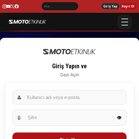
Giriş Yap
Kayıt Ol
Giriş Yapın ve
Gazı Açın
👤
🔒
👁️