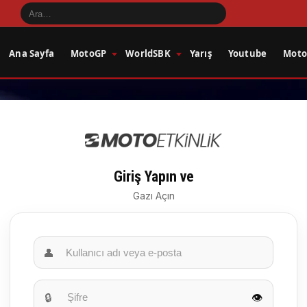
Ana Sayfa
MotoGP
WorldSBK
Yarış
Youtube
Motos
Giriş Yapın ve
Gazı Açın
👤
🔒
👁️