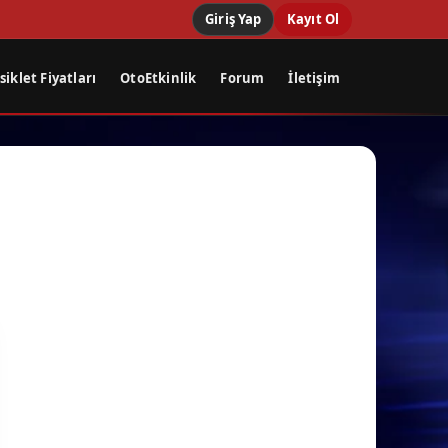
Giriş Yap
Kayıt Ol
iklet Fiyatları
OtoEtkinlik
Forum
İletişim