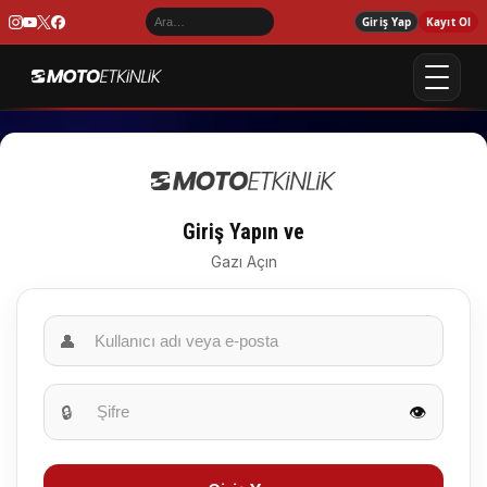
Giriş Yap
Kayıt Ol
Giriş Yapın ve
Gazı Açın
👤
🔒
👁️