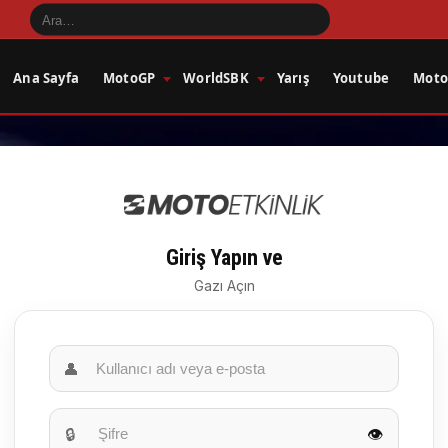
Ana Sayfa
MotoGP
WorldSBK
Yarış
Youtube
Motos
Giriş Yapın ve
Gazı Açın
👤
🔒
👁️