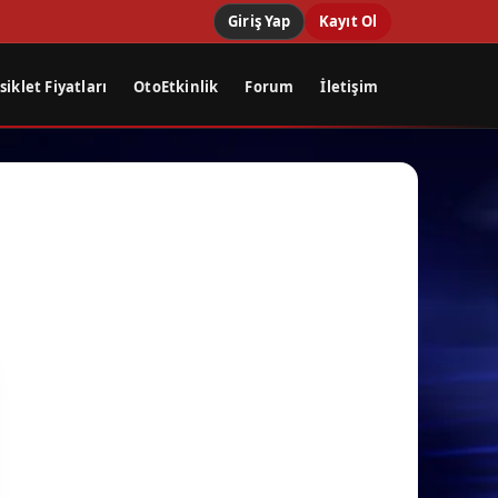
Giriş Yap
Kayıt Ol
iklet Fiyatları
OtoEtkinlik
Forum
İletişim