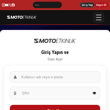
Giriş Yap
Kayıt Ol
Giriş Yapın ve
Gazı Açın
👤
🔒
👁️