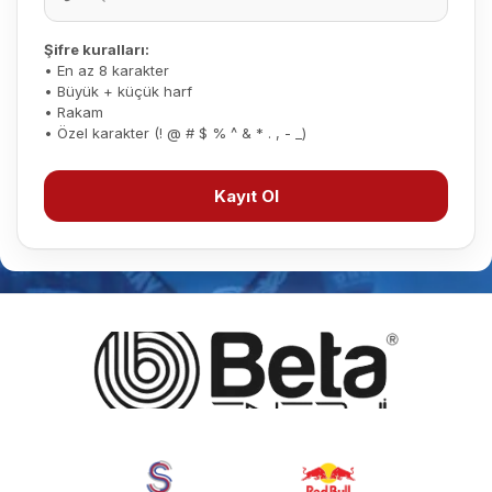
Şifre kuralları:
• En az 8 karakter
• Büyük + küçük harf
• Rakam
• Özel karakter (! @ # $ % ^ & * . , - _)
Kayıt Ol