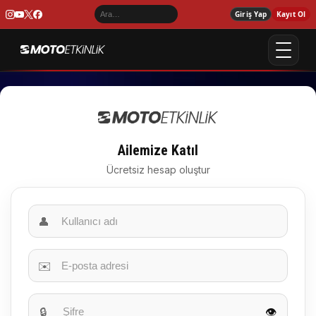
Giriş Yap
Kayıt Ol
Ailemize Katıl
Ücretsiz hesap oluştur
👤
✉️
🔒
👁️