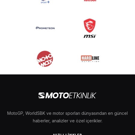
MotoGP, WorldSBK ve motor sporları dünyasından en güncel
haberler, analizler ve özel içerikler.