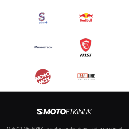
MotoGP, WorldSBK ve motor sporları dünyasından en güncel