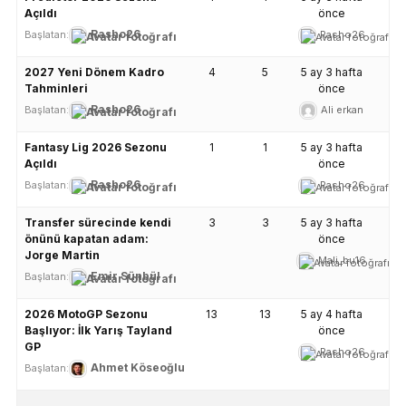
Açıldı
önce
Rasho26
Rasho26
Başlatan:
2027 Yeni Dönem Kadro
4
5
5 ay 3 hafta
Tahminleri
önce
Rasho26
Ali erkan
Başlatan:
Fantasy Lig 2026 Sezonu
1
1
5 ay 3 hafta
Açıldı
önce
Rasho26
Rasho26
Başlatan:
Transfer sürecinde kendi
3
3
5 ay 3 hafta
önünü kapatan adam:
önce
Jorge Martin
Mali_bu16
Emir Sünbül
Başlatan:
2026 MotoGP Sezonu
13
13
5 ay 4 hafta
Başlıyor: İlk Yarış Tayland
önce
GP
Rasho26
Ahmet Köseoğlu
Başlatan: