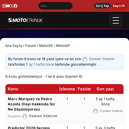
Giriş Yap
Kayıt Ol
Ana Sayfa
›
Forum
›
MotoGP
›
MotoGP
Bu forum 6 konu ve 18 yanıt içerir ve en son
Osman Yıldırım
tarafından
5 ay 1 hafta önce
tarihinde güncellenmiştir.
6 konu görüntüleniyor - 1 ile 6 arası (toplam 6)
Konu
İzlenme
Yazılar
Son yazı
Marc Marquez ve Pedro
1
1
5 ay 1 hafta
Acosta Olayı Hakkında Siz
önce
Ne Düşünüyorsuz
Osman Yıldırım
Osman Yıldırım
Başlatan:
Predictor 2026 Sezonu
1
1
5 ay 3 hafta