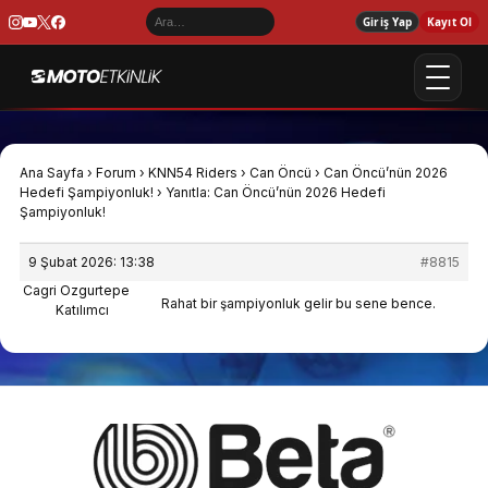
Giriş Yap
Kayıt Ol
Ana Sayfa
›
Forum
›
KNN54 Riders
›
Can Öncü
›
Can Öncü’nün 2026
Hedefi Şampiyonluk!
›
Yanıtla: Can Öncü’nün 2026 Hedefi
Şampiyonluk!
9 Şubat 2026: 13:38
#8815
Cagri Ozgurtepe
Rahat bir şampiyonluk gelir bu sene bence.
Katılımcı