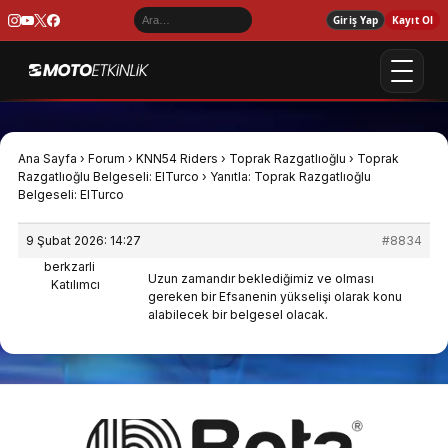
Giriş Yap
Kayıt Ol
Ana Sayfa
›
Forum
›
KNN54 Riders
›
Toprak Razgatlıoğlu
›
Toprak
Razgatlıoğlu Belgeseli: ElTurco
›
Yanıtla: Toprak Razgatlıoğlu
Belgeseli: ElTurco
9 Şubat 2026: 14:27
#8834
berkzarli
Uzun zamandır beklediğimiz ve olması
Katılımcı
gereken bir Efsanenin yükselişi olarak konu
alabilecek bir belgesel olacak.