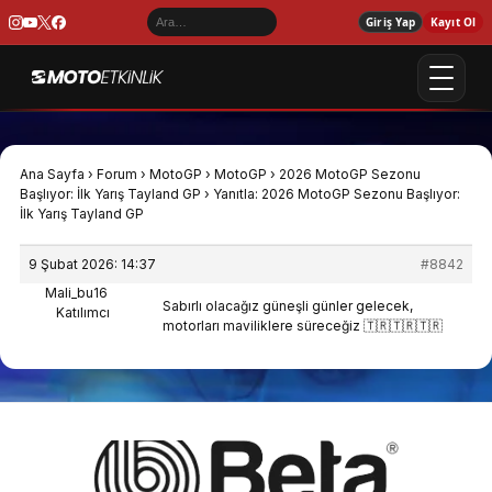
Giriş Yap
Kayıt Ol
Ana Sayfa
›
Forum
›
MotoGP
›
MotoGP
›
2026 MotoGP Sezonu
Başlıyor: İlk Yarış Tayland GP
›
Yanıtla: 2026 MotoGP Sezonu Başlıyor:
İlk Yarış Tayland GP
9 Şubat 2026: 14:37
#8842
Mali_bu16
Sabırlı olacağız güneşli günler gelecek,
Katılımcı
motorları maviliklere süreceğiz 🇹🇷🇹🇷🇹🇷