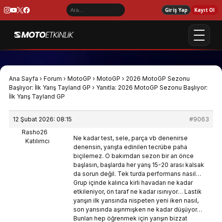
Giriş Yap
Kayıt Ol
Ana Sayfa
›
Forum
›
MotoGP
›
MotoGP
›
2026 MotoGP Sezonu
Başlıyor: İlk Yarış Tayland GP
›
Yanıtla: 2026 MotoGP Sezonu Başlıyor:
İlk Yarış Tayland GP
12 Şubat 2026: 08:15
#9063
Rasho26
Ne kadar test, sele, parça vb denenirse
Katılımcı
denensin, yarışta edinilen tecrübe paha
biçilemez. O bakımdan sezon bir an önce
başlasın, başlarda her yarış 15-20 arası kalsak
da sorun değil. Tek turda performans nasıl…
Grup içinde kalınca kirli havadan ne kadar
etkileniyor, ön taraf ne kadar ısınıyor… Lastik
yarışın ilk yarısında nispeten yeni iken nasıl,
son yarısında aşınmışken ne kadar düşüyor…
Bunları hep öğrenmek için yarışın bizzat