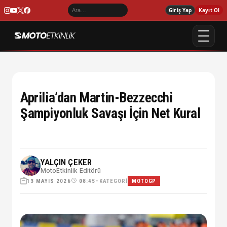
Giriş Yap
Kayıt Ol
Aprilia’dan Martin-Bezzecchi
Şampiyonluk Savaşı İçin Net Kural
YALÇIN ÇEKER
MotoEtkinlik Editörü
13 MAYIS 2026
•
KATEGORI
08:45
MOTOGP