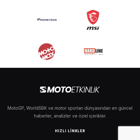
MotoGP, WorldSBK ve motor sporları dünyasından en güncel
haberler, analizler ve özel içerikler.
HIZLI LINKLER