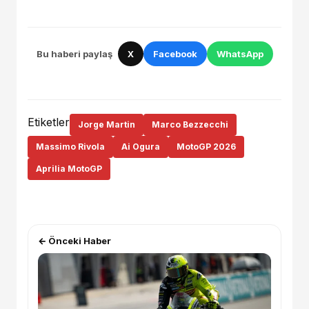
Bu haberi paylaş
X
Facebook
WhatsApp
Etiketler
Jorge Martin
Marco Bezzecchi
Massimo Rivola
Ai Ogura
MotoGP 2026
Aprilia MotoGP
← Önceki Haber