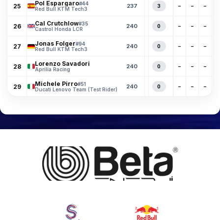
Pol Espargaro
#44
25
237
3
–
–
–
–
Red Bull KTM Tech3
Cal Crutchlow
#35
26
240
0
–
–
–
–
Castrol Honda LCR
Jonas Folger
#94
27
240
0
–
–
–
–
Red Bull KTM Tech3
Lorenzo Savadori
28
240
0
–
–
–
–
Aprilia Racing
Michele Pirro
#51
29
240
0
–
–
–
–
Ducati Lenovo Team (Test Rider)