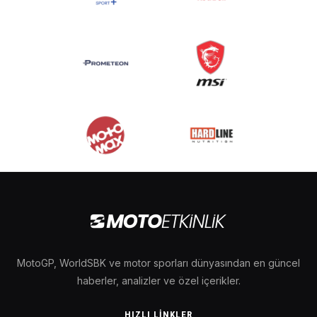
MotoGP, WorldSBK ve motor sporları dünyasından en güncel
haberler, analizler ve özel içerikler.
HIZLI LINKLER