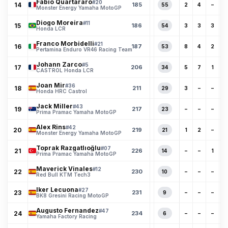
Fabio Quartararo
#20
14
185
55
2
4
–
5
Monster Energy Yamaha MotoGP
Diogo Moreira
#11
15
186
54
3
3
3
–
Honda LCR
Franco Morbidelli
#21
16
187
53
8
4
2
11
Pertamina Enduro VR46 Racing Team
Johann Zarco
#5
17
206
34
5
7
1
11
CASTROL Honda LCR
Joan Mir
#36
18
211
29
3
–
–
1
Honda HRC Castrol
Jack Miller
#43
19
217
23
–
–
–
–
Prima Pramac Yamaha MotoGP
Alex Rins
#42
20
219
21
1
2
–
–
Monster Energy Yamaha MotoGP
Toprak Razgatlıoğlu
#07
21
226
14
–
–
1
–
Prima Pramac Yamaha MotoGP
Maverick Vinales
#12
22
230
10
–
–
–
–
Red Bull KTM Tech3
Iker Lecuona
#27
23
231
9
–
–
–
–
BK8 Gresini Racing MotoGP
Augusto Fernandez
#47
24
234
6
–
–
–
–
Yamaha Factory Racing