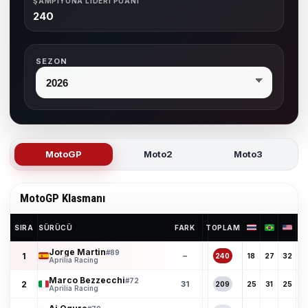
ŞAMPIYONA LIDERI PUANI
240
SEZON
MotoGP
Moto2
Moto3
MotoGP Klasmanı
SIRA
SÜRÜCÜ
FARK
TOPLAM
Jorge Martin
#89
1
–
240
18
27
32
1
Aprilia Racing
Marco Bezzecchi
#72
2
31
209
25
31
25
2
Aprilia Racing