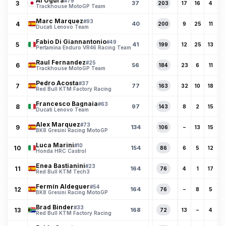
Ai Ogura
#79
3
37
203
17
16
4
11
Trackhouse MotoGP Team
Marc Marquez
#93
4
40
200
9
25
11
1
Ducati Lenovo Team
Fabio Di Giannantonio
#49
5
41
199
12
25
13
2
Pertamina Enduro VR46 Racing Team
Raul Fernandez
#25
6
56
184
23
6
11
1
Trackhouse MotoGP Team
Pedro Acosta
#37
7
77
163
32
10
18
6
Red Bull KTM Factory Racing
Francesco Bagnaia
#63
8
97
143
8
2
15
9
Ducati Lenovo Team
Alex Marquez
#73
9
134
106
–
13
15
2
BK8 Gresini Racing MotoGP
Luca Marini
#10
10
154
86
6
5
12
4
Honda HRC Castrol
Enea Bastianini
#23
11
164
76
4
1
17
8
Red Bull KTM Tech3
Fermín Aldeguer
#54
12
164
76
–
8
5
7
BK8 Gresini Racing MotoGP
Brad Binder
#33
13
168
72
13
–
4
11
Red Bull KTM Factory Racing