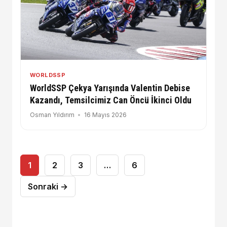
WORLDSSP
WorldSSP Çekya Yarışında Valentin Debise
Kazandı, Temsilcimiz Can Öncü İkinci Oldu
Osman Yıldırım
16 Mayıs 2026
Yazı
1
2
3
…
6
sayfalaması
Sonraki →