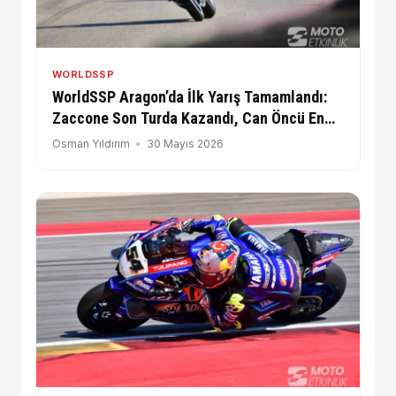
WORLDSSP
WorldSSP Aragon’da İlk Yarış Tamamlandı:
Zaccone Son Turda Kazandı, Can Öncü En
Arkadan Başlayıp 12. Oldu!
Osman Yıldırım
30 Mayıs 2026