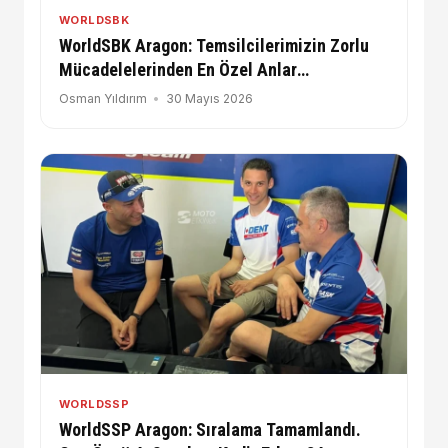
WORLDSBK
WorldSBK Aragon: Temsilcilerimizin Zorlu
Mücadelelerinden En Özel Anlar
Galerimizde
Osman Yıldırım
30 Mayıs 2026
WORLDSSP
WorldSSP Aragon: Sıralama Tamamlandı.