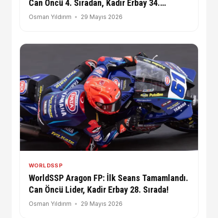
Can Öncü 4. Sıradan, Kadir Erbay 34.
Sıradan Start Alacak!
Osman Yıldırım
29 Mayıs 2026
WORLDSSP
WorldSSP Aragon FP: İlk Seans Tamamlandı.
Can Öncü Lider, Kadir Erbay 28. Sırada!
Osman Yıldırım
29 Mayıs 2026