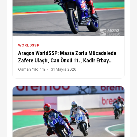
WORLDSSP
Aragon WorldSSP: Masia Zorlu Mücadelede
Zafere Ulaştı, Can Öncü 11., Kadir Erbay
Teknik Sorun Yaşadı.
Osman Yıldırım
31 Mayıs 2026