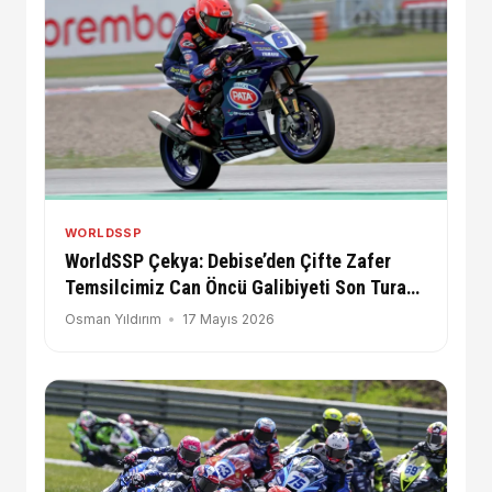
WORLDSSP
WorldSSP Çekya: Debise’den Çifte Zafer
Temsilcimiz Can Öncü Galibiyeti Son Tura
Kadar Zorladı!
Osman Yıldırım
17 Mayıs 2026