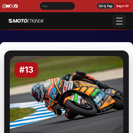
Giriş Yap
Kayıt Ol
#13