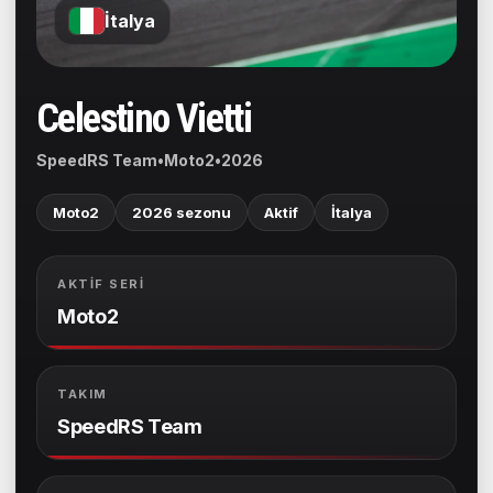
İtalya
Celestino Vietti
SpeedRS Team
•
Moto2
•
2026
Moto2
2026 sezonu
Aktif
İtalya
AKTIF SERI
Moto2
TAKIM
SpeedRS Team