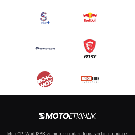
MotoGP, WorldSBK ve motor sporları dünyasından en güncel