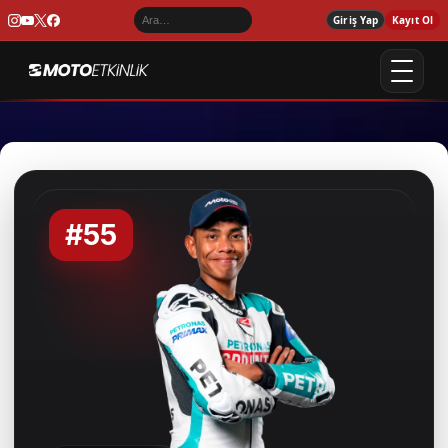
Giriş Yap
Kayıt Ol
#55