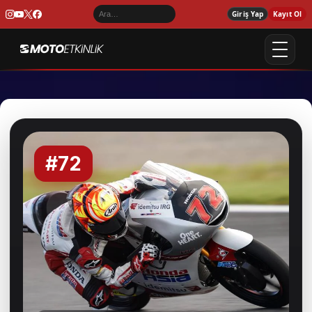
Giriş Yap
Kayıt Ol
#72