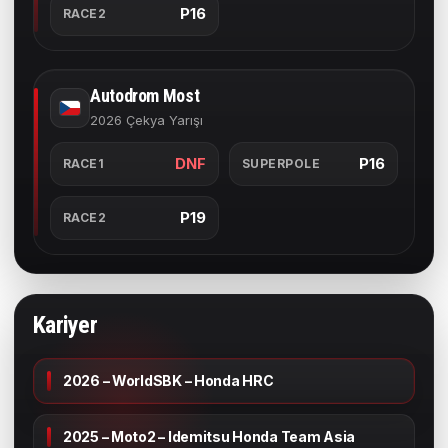
P16
RACE2
Autodrom Most
2026 Çekya Yarışı
DNF
P16
RACE1
SUPERPOLE
P19
RACE2
Kariyer
2026 – WorldSBK – Honda HRC
2025 – Moto2 – Idemitsu Honda Team Asia