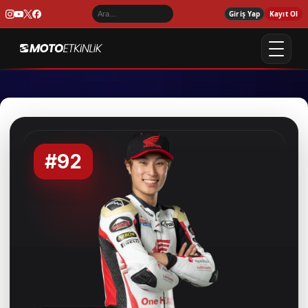
Giriş Yap
Kayıt Ol
#92