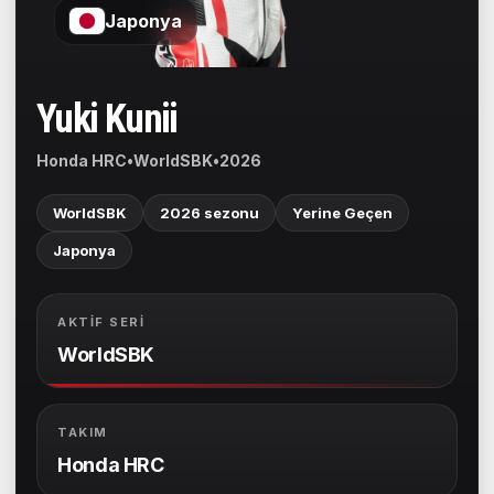
Japonya
Yuki Kunii
Honda HRC
•
WorldSBK
•
2026
WorldSBK
2026 sezonu
Yerine Geçen
Japonya
AKTIF SERI
WorldSBK
TAKIM
Honda HRC