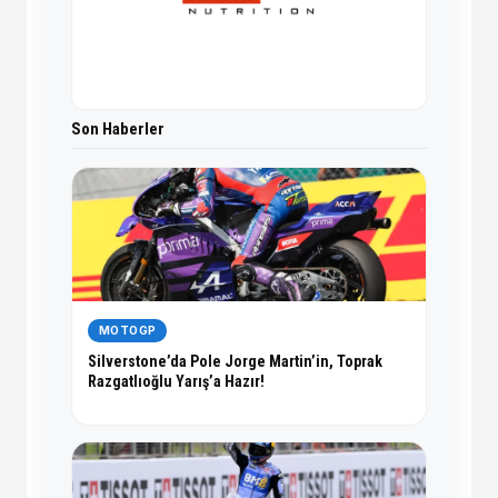
Son Haberler
MOTOGP
Silverstone’da Pole Jorge Martin’in, Toprak
Razgatlıoğlu Yarış’a Hazır!