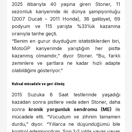
2025 itibarıyla 40 yaşına giren Stoner, 11
sezonluk kariyerinde iki dünya şampiyonluğu
(2007 Ducati – 2011 Honda), 38 galibiyet, 69
podyum ve 115 yarışta %33’lük kazanma
oranıyla tarihe geçti.
“Benim en gurur duyduğum istatistiklerden biri,
MotoGP kariyerimde yarıştığım her pistte
kazanmış olmamdır,” diyor Stoner. “Bu, farklı
zeminlere ve şartlara ne kadar hızlı adapte
olabildiğimi gösteriyor.”
Ruhsal mücadele ve geri dönüş
2015 Suzuka 8 Saat testlerinde yaşadığı
kazadan sonra pistlere veda eden Stoner, daha
sonra
kronik yorgunluk sendromu (ME)
ile
mücadele etti. “Vücudum ve zihnim tamamen
durdu,” diyor. “Yıllarca ne düşündüğümü bile
kontrol edemiyordum. Son 1-2 yılda yavaş yavaş