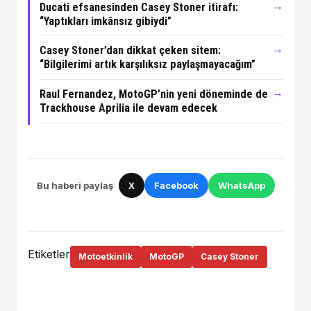
→
Ducati efsanesinden Casey Stoner itirafı:
“Yaptıkları imkânsız gibiydi”
→
Casey Stoner’dan dikkat çeken sitem:
“Bilgilerimi artık karşılıksız paylaşmayacağım”
→
Raul Fernandez, MotoGP’nin yeni döneminde de
Trackhouse Aprilia ile devam edecek
Bu haberi paylaş
X
Facebook
WhatsApp
Etiketler
Motoetkinlik
MotoGP
Casey Stoner