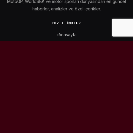
MotoGP, WorldSBK ve motor sporları dünyasından en güncel
haberler, analizler ve özel içerikler.
HIZLI LINKLER
Anasayfa
MotoGP Takvimi
WorldSBK Takvimi
Puan Durumu
İletişim
BIZI TAKIP ET
© 2026
MotoEtkinlik
. Tüm hakları saklıdır.