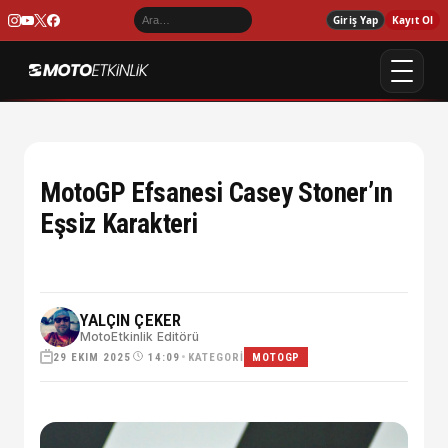
Giriş Yap
Kayıt Ol
MotoGP Efsanesi Casey Stoner’ın
Eşsiz Karakteri
YALÇIN ÇEKER
MotoEtkinlik Editörü
29 EKIM 2025
•
KATEGORI
14:09
MOTOGP