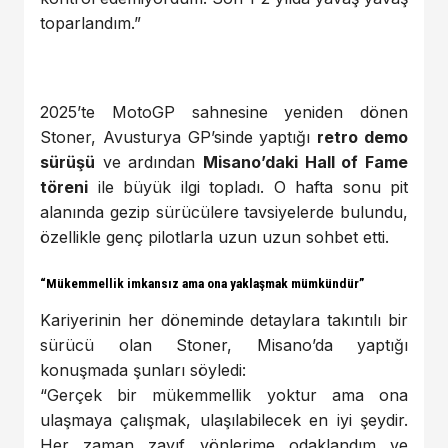
toparlandım.”
2025’te MotoGP sahnesine yeniden dönen
Stoner, Avusturya GP’sinde yaptığı
retro demo
sürüşü
ve ardından
Misano’daki Hall of Fame
töreni
ile büyük ilgi topladı. O hafta sonu pit
alanında gezip sürücülere tavsiyelerde bulundu,
özellikle genç pilotlarla uzun uzun sohbet etti.
“Mükemmellik imkansız ama ona yaklaşmak mümkündür”
Kariyerinin her döneminde detaylara takıntılı bir
sürücü olan Stoner, Misano’da yaptığı
konuşmada şunları söyledi:
“Gerçek bir mükemmellik yoktur ama ona
ulaşmaya çalışmak, ulaşılabilecek en iyi şeydir.
Her zaman zayıf yönlerime odaklandım ve