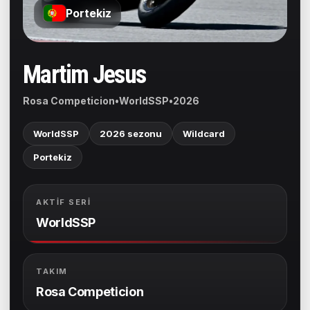
Portekiz
Martim Jesus
Rosa Competicion
•
WorldSSP
•
2026
WorldSSP
2026 sezonu
Wildcard
Portekiz
AKTIF SERI
WorldSSP
TAKIM
Rosa Competicion