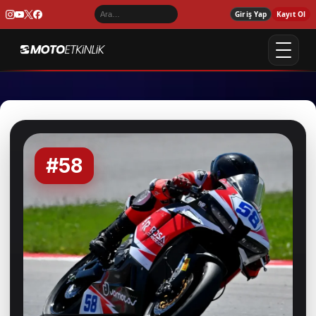
Giriş Yap
Kayıt Ol
#58