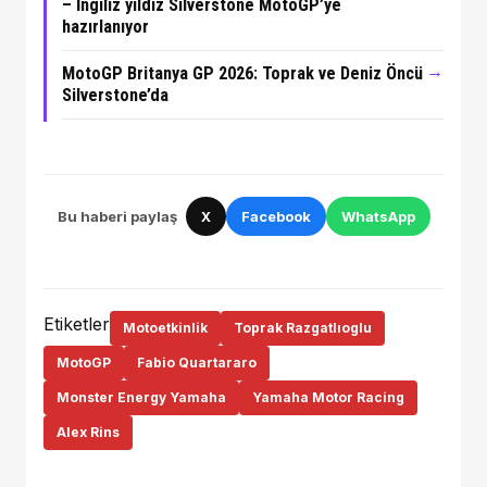
– İngiliz yıldız Silverstone MotoGP’ye
hazırlanıyor
→
MotoGP Britanya GP 2026: Toprak ve Deniz Öncü
Silverstone’da
Bu haberi paylaş
X
Facebook
WhatsApp
Etiketler
Motoetkinlik
Toprak Razgatlıoglu
MotoGP
Fabio Quartararo
Monster Energy Yamaha
Yamaha Motor Racing
Alex Rins