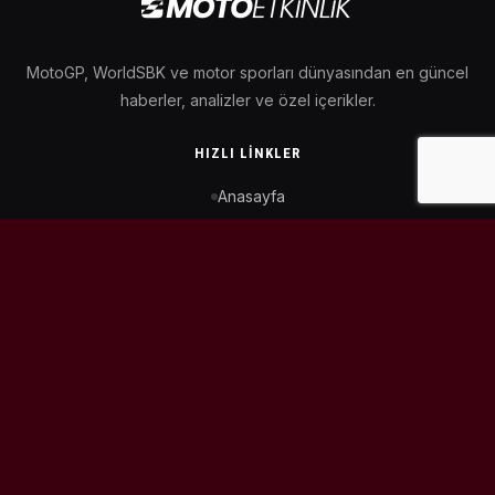
MotoGP, WorldSBK ve motor sporları dünyasından en güncel
haberler, analizler ve özel içerikler.
HIZLI LINKLER
Anasayfa
MotoGP Takvimi
WorldSBK Takvimi
Puan Durumu
İletişim
BIZI TAKIP ET