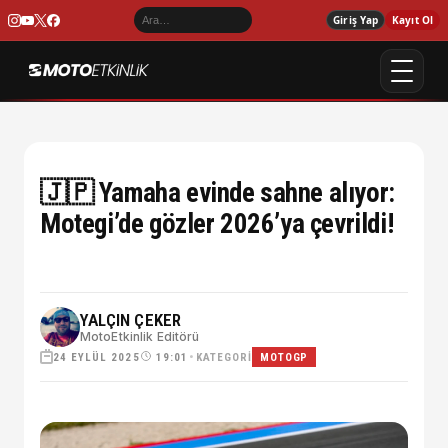
Giriş Yap
Kayıt Ol
🇯🇵 Yamaha evinde sahne alıyor:
Motegi’de gözler 2026’ya çevrildi!
YALÇIN ÇEKER
MotoEtkinlik Editörü
24 EYLÜL 2025
•
KATEGORI
19:01
MOTOGP