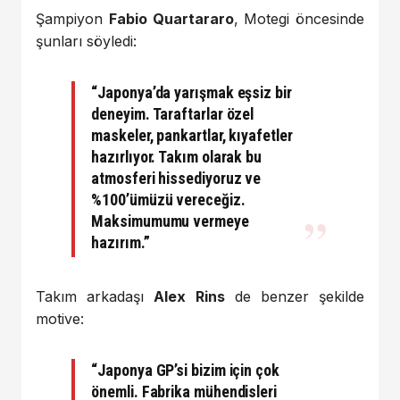
Şampiyon
Fabio Quartararo
, Motegi öncesinde
şunları söyledi:
“Japonya’da yarışmak eşsiz bir
deneyim. Taraftarlar özel
maskeler, pankartlar, kıyafetler
hazırlıyor. Takım olarak bu
atmosferi hissediyoruz ve
%100’ümüzü vereceğiz.
Maksimumumu vermeye
hazırım.”
Takım arkadaşı
Alex Rins
de benzer şekilde
motive:
“Japonya GP’si bizim için çok
önemli. Fabrika mühendisleri