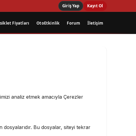
Giriş Yap
Kayıt Ol
iklet Fiyatları
OtoEtkinlik
Forum
İletişim
iğimizi analiz etmek amacıyla Çerezler
n dosyalarıdır. Bu dosyalar, siteyi tekrar