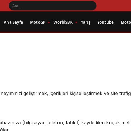
Ana Sayfa
MotoGP
WorldSBK
Yarış
Youtube
Motos
yiminizi geliştirmek, içerikleri kişiselleştirmek ve site traf
 cihazınıza (bilgisayar, telefon, tablet) kaydedilen küçük meti
ğlar.