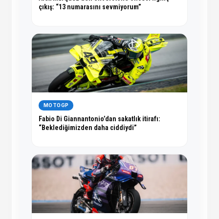
çıkış: “13 numarasını sevmiyorum”
MOTOGP
Fabio Di Giannantonio’dan sakatlık itirafı:
“Beklediğimizden daha ciddiydi”