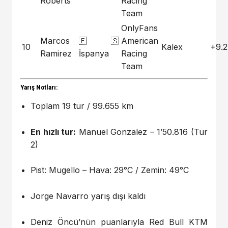
Roberts
Racing
Team
OnlyFans
Marcos
🇪🇸
American
10
Kalex
+9.
Ramirez
İspanya
Racing
Team
Yarış Notları:
Toplam 19 tur / 99.655 km
En hızlı tur:
Manuel Gonzalez – 1’50.816 (Tur
2)
Pist: Mugello – Hava: 29°C / Zemin: 49°C
Jorge Navarro yarış dışı kaldı
Deniz Öncü’nün puanlarıyla Red Bull KTM