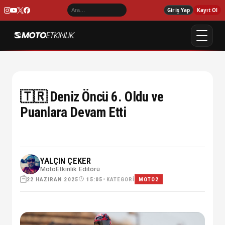
Giriş Yap
Kayıt Ol
🇹🇷 Deniz Öncü 6. Oldu ve
Puanlara Devam Etti
YALÇIN ÇEKER
MotoEtkinlik Editörü
22 HAZIRAN 2025
•
KATEGORI
15:05
MOTO2