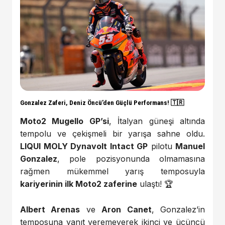
Gonzalez Zaferi, Deniz Öncü’den Güçlü Performans! 🇹🇷
Moto2 Mugello GP’si
, İtalyan güneşi altında
tempolu ve çekişmeli bir yarışa sahne oldu.
LIQUI MOLY Dynavolt Intact GP
pilotu
Manuel
Gonzalez
, pole pozisyonunda olmamasına
rağmen mükemmel yarış temposuyla
kariyerinin ilk Moto2 zaferine
ulaştı! 🏆
Albert Arenas
ve
Aron Canet
, Gonzalez’in
temposuna yanıt veremeyerek ikinci ve üçüncü