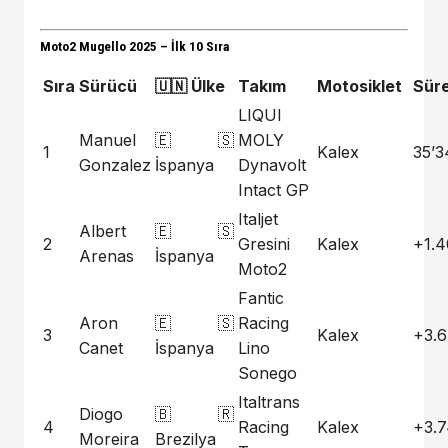
Moto2 Mugello 2025 – İlk 10 Sıra
Sıra
Sürücü
🇺🇳 Ülke
Takım
Motosiklet
Sür
LIQUI
Manuel
🇪🇸
MOLY
1
Kalex
35’3
Gonzalez
İspanya
Dynavolt
Intact GP
Italjet
Albert
🇪🇸
2
Gresini
Kalex
+1.
Arenas
İspanya
Moto2
Fantic
Aron
🇪🇸
Racing
3
Kalex
+3.
Canet
İspanya
Lino
Sonego
Italtrans
Diogo
🇧🇷
4
Racing
Kalex
+3.
Moreira
Brezilya