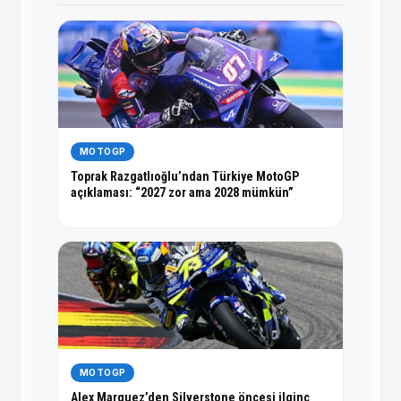
MOTOGP
Toprak Razgatlıoğlu’ndan Türkiye MotoGP
açıklaması: “2027 zor ama 2028 mümkün”
MOTOGP
Alex Marquez’den Silverstone öncesi ilginç