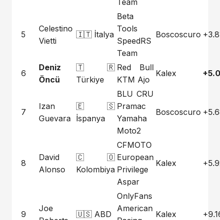
Team
Beta
Celestino
Tools
5
🇮🇹 İtalya
Boscoscuro
+3.8
Vietti
SpeedRS
Team
Deniz
🇹🇷
Red Bull
6
Kalex
+5.
Öncü
Türkiye
KTM Ajo
BLU CRU
Izan
🇪🇸
Pramac
7
Boscoscuro
+5.
Guevara
İspanya
Yamaha
Moto2
CFMOTO
David
🇨🇴
European
8
Kalex
+5.
Alonso
Kolombiya
Privilege
Aspar
OnlyFans
Joe
American
9
🇺🇸 ABD
Kalex
+9.1