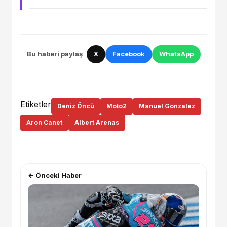
Bu haberi paylaş
X
Facebook
WhatsApp
Etiketler
Deniz Öncü
Moto2
Manuel Gonzalez
Aron Canet
Albert Arenas
← Önceki Haber