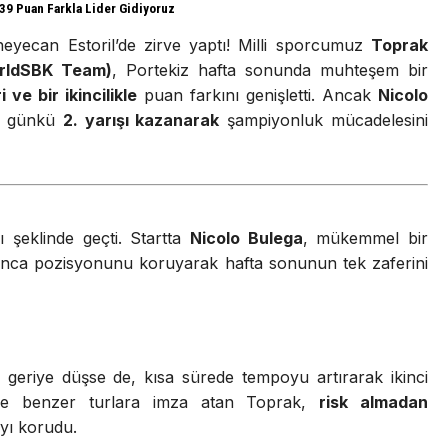
 39 Puan Farkla Lider Gidiyoruz
yecan Estoril’de zirve yaptı! Milli sporcumuz
Toprak
rldSBK Team)
, Portekiz hafta sonunda muhteşem bir
i ve bir ikincilikle
puan farkını genişletti. Ancak
Nicolo
r günkü
2. yarışı kazanarak
şampiyonluk mücadelesini
şı şeklinde geçti. Startta
Nicolo Bulega
, mükemmel bir
boyunca pozisyonunu koruyarak hafta sonunun tek zaferini
da geriye düşse de, kısa sürede tempoyu artırarak ikinci
 ile benzer turlara imza atan Toprak,
risk almadan
ayı korudu.