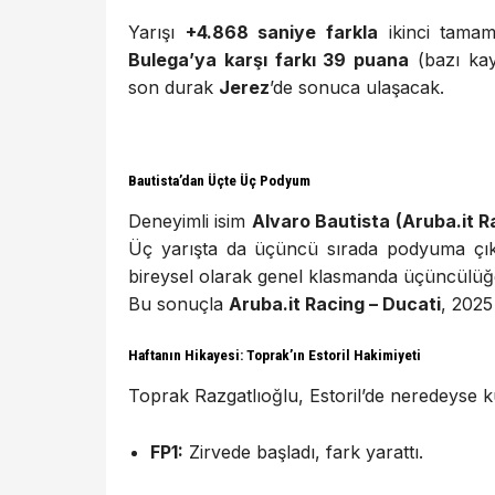
Yarışı
+4.868 saniye farkla
ikinci tamam
Bulega’ya karşı farkı 39 puana
(bazı kay
son durak
Jerez
’de sonuca ulaşacak.
Bautista’dan Üçte Üç Podyum
Deneyimli isim
Alvaro Bautista (Aruba.it R
Üç yarışta da üçüncü sırada podyuma çık
bireysel olarak genel klasmanda üçüncülüğe
Bu sonuçla
Aruba.it Racing – Ducati
, 2025
Haftanın Hikayesi: Toprak’ın Estoril Hakimiyeti
Toprak Razgatlıoğlu, Estoril’de neredeyse ku
FP1:
Zirvede başladı, fark yarattı.