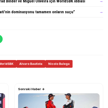
Brad Binder ve Miguel Oliveira için WorldSBK iddiası
→
cati’nin dominasyonu tamamen onların suçu”
→
WorldSBK
Alvaro Bautista
Nicolo Bulega
Sonraki Haber →