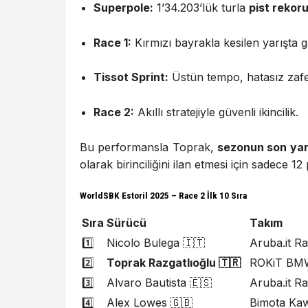
Superpole:
1’34.203’lük turla
pist rekoru
Race 1:
Kırmızı bayrakla kesilen yarışta ga
Tissot Sprint:
Üstün tempo, hatasız zafe
Race 2:
Akıllı stratejiyle güvenli ikincilik.
Bu performansla Toprak,
sezonun son yarı
olarak birinciliğini ilan etmesi için sadece 1
WorldSBK Estoril 2025 – Race 2 İlk 10 Sıra
Sıra
Sürücü
Takım
1️⃣
Nicolo Bulega 🇮🇹
Aruba.it Ra
2️⃣
Toprak Razgatlıoğlu 🇹🇷
ROKiT BM
3️⃣
Alvaro Bautista 🇪🇸
Aruba.it Ra
4️⃣
Alex Lowes 🇬🇧
Bimota Ka