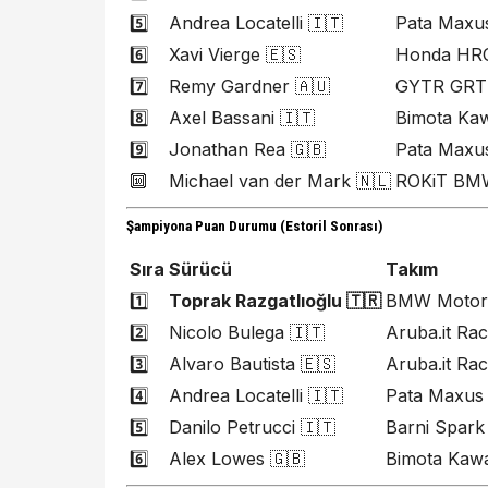
5️⃣
Andrea Locatelli 🇮🇹
Pata Maxu
6️⃣
Xavi Vierge 🇪🇸
Honda HR
7️⃣
Remy Gardner 🇦🇺
GYTR GRT
8️⃣
Axel Bassani 🇮🇹
Bimota Ka
9️⃣
Jonathan Rea 🇬🇧
Pata Maxu
🔟
Michael van der Mark 🇳🇱
ROKiT BM
Şampiyona Puan Durumu (Estoril Sonrası)
Sıra
Sürücü
Takım
1️⃣
Toprak Razgatlıoğlu 🇹🇷
BMW Motor
2️⃣
Nicolo Bulega 🇮🇹
Aruba.it Rac
3️⃣
Alvaro Bautista 🇪🇸
Aruba.it Rac
4️⃣
Andrea Locatelli 🇮🇹
Pata Maxus
5️⃣
Danilo Petrucci 🇮🇹
Barni Spark
6️⃣
Alex Lowes 🇬🇧
Bimota Kawa