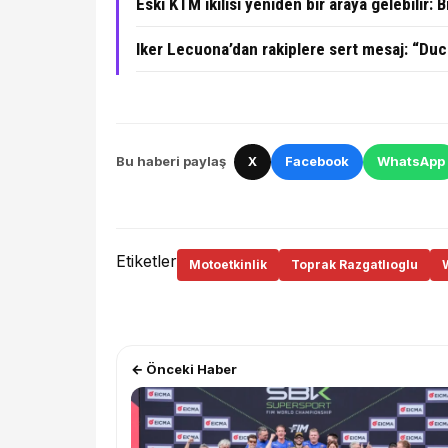
Eski KTM ikilisi yeniden bir araya gelebilir: 
Iker Lecuona’dan rakiplere sert mesaj: “Du
Bu haberi paylaş
X
Facebook
WhatsApp
Etiketler
Motoetkinlik
Toprak Razgatlıoglu
← Önceki Haber