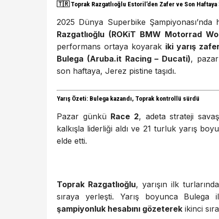
🇹🇷
Toprak Razgatlıoğlu Estoril’den Zafer ve Son Haftaya
2025 Dünya Superbike Şampiyonası’nda he
Razgatlıoğlu (ROKiT BMW Motorrad Wo
performans ortaya koyarak
iki yarış zafer
Bulega (Aruba.it Racing – Ducati)
, paza
son haftaya, Jerez pistine taşıdı.
Yarış Özeti: Bulega kazandı, Toprak kontrollü sürdü
Pazar günkü
Race 2
, adeta strateji sava
kalkışla liderliği aldı ve 21 turluk yarış 
elde etti.
Toprak Razgatlıoğlu
, yarışın ilk turların
sıraya yerleşti. Yarış boyunca Bulega
şampiyonluk hesabını gözeterek
ikinci sır