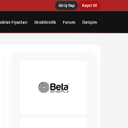
Giriş Yap
Kayıt Ol
iklet Fiyatları
OtoEtkinlik
Forum
İletişim