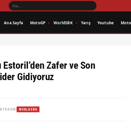
Ana Sayfa
MotoGP
WorldSBK
Yarış
Youtube
Motos
 Estoril’den Zafer ve Son
ider Gidiyoruz
ATEGORI
WORLDSBK