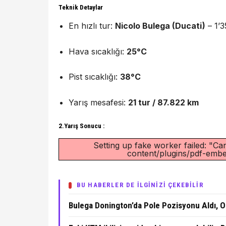
Teknik Detaylar
En hızlı tur:
Nicolo Bulega (Ducati)
– 1’3
Hava sıcaklığı:
25°C
Pist sıcaklığı:
38°C
Yarış mesafesi:
21 tur / 87.822 km
2.Yarış Sonucu :
Setting up fake worker failed: "Can
content/plugins/pdf-embed
BU HABERLER DE İLGİNİZİ ÇEKEBİLİR
Bulega Donington’da Pole Pozisyonu Aldı, Ol