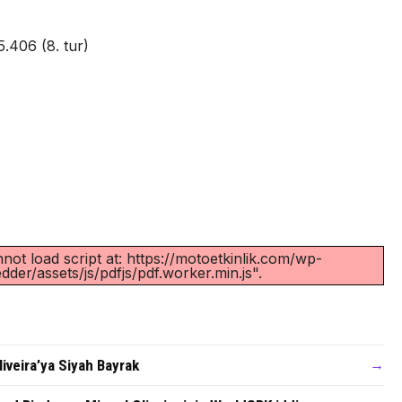
5.406 (8. tur)
not load script at: https://motoetkinlik.com/wp-
der/assets/js/pdfjs/pdf.worker.min.js".
iveira’ya Siyah Bayrak
→