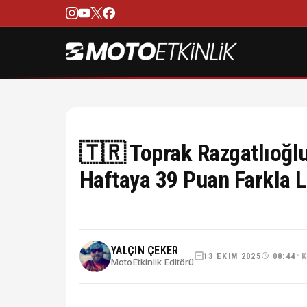
🇹🇷 Toprak Razgatlıoğlu
Haftaya 39 Puan Farkla L
YALÇIN ÇEKER
13 EKIM 2025
08:44
K
•
MotoEtkinlik Editörü