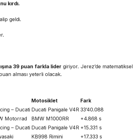
nu kırdı.
lip geldi.
r.
şına 39 puan farkla lider
giriyor. Jerez’de matematiksel
2 puan alması yeterli olacak.
Motosiklet
Fark
cing – Ducati
Ducati Panigale V4R
33’40.088
W Motorrad
BMW M1000RR
+4.868 s
cing – Ducati
Ducati Panigale V4R
+15.331 s
wasaki
KB998 Rimini
+17.333 s