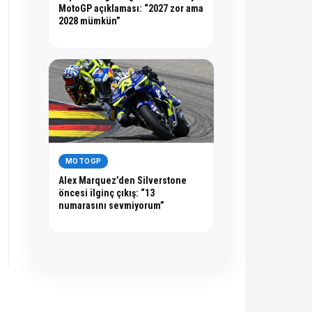
MotoGP açıklaması: “2027 zor ama
2028 mümkün”
MOTOGP
Alex Marquez’den Silverstone
öncesi ilginç çıkış: “13
numarasını sevmiyorum”