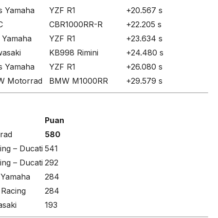
s Yamaha
YZF R1
+20.567 s
C
CBR1000RR-R
+22.205 s
 Yamaha
YZF R1
+23.634 s
wasaki
KB998 Rimini
+24.480 s
s Yamaha
YZF R1
+26.080 s
W Motorrad
BMW M1000RR
+29.579 s
Puan
rad
580
ing – Ducati
541
ing – Ducati
292
 Yamaha
284
 Racing
284
saki
193