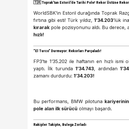
🇹🇷
Toprak’tan Estoril’de Tarihi Pole! Rekor Üstüne Reko
WorldSBK’in Estoril durağında Toprak Ra
fırtına gibi esti! Türk yıldız,
1’34.203
’lük in
kırarak
pole pozisyonunu aldı. Bu derece,
hızlı!
“El Turco” Durmuyor: Rekorları Parçaladı!
FP3’te 1’35.202 ile haftanın en hızlı ismi
yaptı. İlk turunda
1’34.743
, ardından
1’3
zamanı durdurdu:
1’34.203!
Bu performans, BMW pilotuna
kariyerini
pole alan ilk sürücü
olmayı başardı.
Rakipler Takipte, Bulega Zorladı