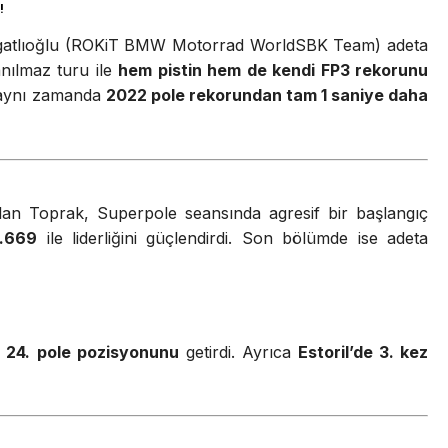
r!
zgatlıoğlu (ROKiT BMW Motorrad WorldSBK Team) adeta
anılmaz turu ile
hem pistin hem de kendi FP3 rekorunu
 aynı zamanda
2022 pole rekorundan tam 1 saniye daha
 olan Toprak, Superpole seansında agresif bir başlangıç
4.669
ile liderliğini güçlendirdi. Son bölümde ise adeta
n 24. pole pozisyonunu
getirdi. Ayrıca
Estoril’de 3. kez