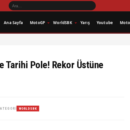
Ana Sayfa
MotoGP
WorldSBK
Yarış
Youtube
Motos
e Tarihi Pole! Rekor Üstüne
ATEGORI
WORLDSBK