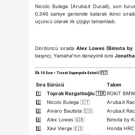
Nicolo Bulega (Aruba.it Ducati), son tur
0.346 saniye gerisinde kalarak ikinci sıra
üçüncü olarak ilk çizgiyi tamamladı.
Dördüncü sırada
Alex Lowes (Bimota by
beşinci, Yamaha’nın deneyimli ismi
Jonatha
İlk 10 Sıra – Tissot Superpole Estoril 🇵🇹
Sıra
Sürücü
Takım
1️⃣
Toprak Razgatlıoğlu 🇹🇷
ROKiT BMW
2️⃣
Nicolo Bulega 🇮🇹
Aruba.it Rac
3️⃣
Alvaro Bautista 🇪🇸
Aruba.it Rac
4️⃣
Alex Lowes 🇬🇧
Bimota by K
5️⃣
Xavi Vierge 🇪🇸
Honda HRC