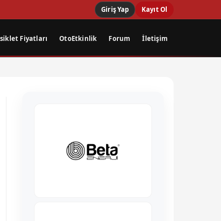
Giriş Yap
Kayıt Ol
iklet Fiyatları
OtoEtkinlik
Forum
İletişim