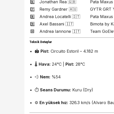
6️⃣
Jonathan Rea 🇬🇧
Pata Maxus
7️⃣
Remy Gardner 🇦🇺
GYTR GRT 
8️⃣
Andrea Locatelli 🇮🇹
Pata Maxus
9️⃣
Axel Bassani 🇮🇹
Bimota by K
🔟
Andrea Iannone 🇮🇹
Team GoEle
Teknik Detaylar
🏟️
Pist:
Circuito Estoril – 4.182 m
🌡️
Hava:
24°C |
Pist:
28°C
💨
Nem:
%54
⏱️
Seans Durumu:
Kuru (Dry)
⚙️
En yüksek hız:
326.3 km/s (Alvaro Bau