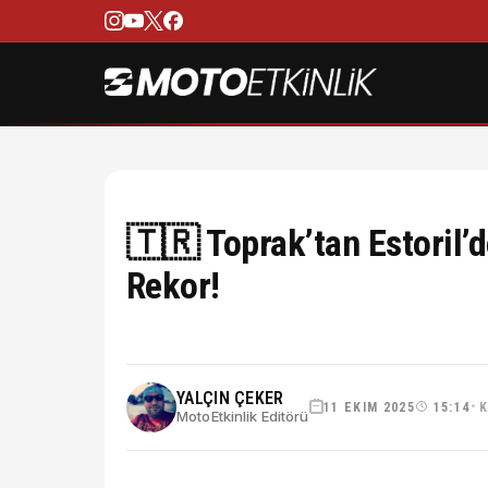
🇹🇷 Toprak’tan Estoril’d
Rekor!
YALÇIN ÇEKER
11 EKIM 2025
15:14
K
•
MotoEtkinlik Editörü