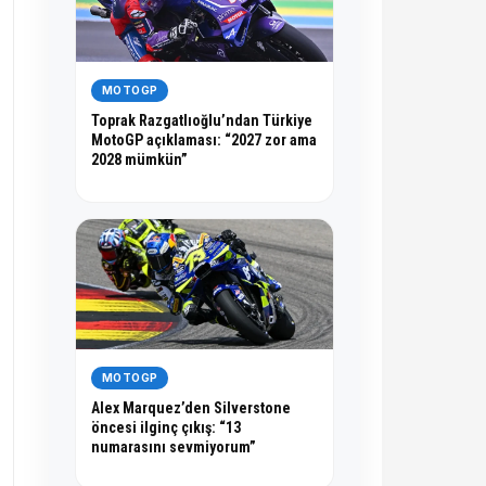
MOTOGP
Toprak Razgatlıoğlu’ndan Türkiye
MotoGP açıklaması: “2027 zor ama
2028 mümkün”
MOTOGP
Alex Marquez’den Silverstone
öncesi ilginç çıkış: “13
numarasını sevmiyorum”