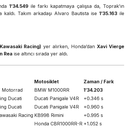
unda
1’34.549
ile farkı kapatmaya çalışsa da, Toprak’ın
da kaldı. Takım arkadaşı Alvaro Bautista ise
1’35.163
ile
 Kawasaki Racing)
yer alırken, Honda’dan
Xavi Vierge
n Rea
ise altıncı sırada yer aldı.
Motosiklet
Zaman / Fark
 Motorrad
BMW M1000RR
1’34.203
ing Ducati
Ducati Panigale V4R
+0.346 s
ing Ducati
Ducati Panigale V4R
+0.960 s
awasaki Racing
KB998 Rimini
+0.995 s
Honda CBR1000RR-R
+1.052 s