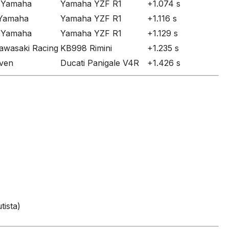
 Yamaha
Yamaha YZF R1
+1.074 s
Yamaha
Yamaha YZF R1
+1.116 s
 Yamaha
Yamaha YZF R1
+1.129 s
awasaki Racing
KB998 Rimini
+1.235 s
ven
Ducati Panigale V4R
+1.426 s
tista)