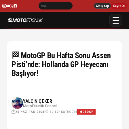
Giriş Yap
Kayıt Ol
🏁 MotoGP Bu Hafta Sonu Assen
Pisti’nde: Hollanda GP Heyecanı
Başlıyor!
YALÇIN ÇEKER
MotoEtkinlik Editörü
25 HAZIRAN 2025
•
KATEGORI
10:37
MOTOGP