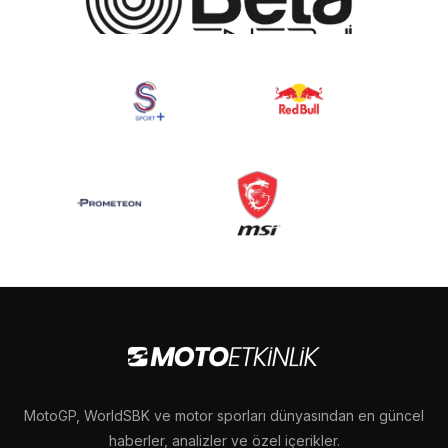
MotoGP, WorldSBK ve motor sporları dünyasından en güncel
haberler, analizler ve özel içerikler.