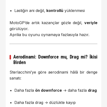
Lastiğin ani değil,
kontrollü
yüklenmesi
MotoGP’de artık kazançlar gözle değil,
veriyle
görülüyor.
Aprilia bu oyunu oynamaya fazlasıyla hazır.
Aerodinami: Downforce mu, Drag mi? İkisi
Birden
Sterlacchini’ye göre aerodinami hâlâ bir denge
sanatı:
Daha fazla
ön downforce
→ daha fazla
drag
Daha fazla drag → düzlükte kayıp