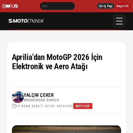
Giriş Yap
Kayıt Ol
Aprilia’dan MotoGP 2026 İçin
Elektronik ve Aero Atağı
YALÇIN ÇEKER
MotoEtkinlik Editörü
17 OCAK 2026
•
KATEGORI
22:55
MOTOGP