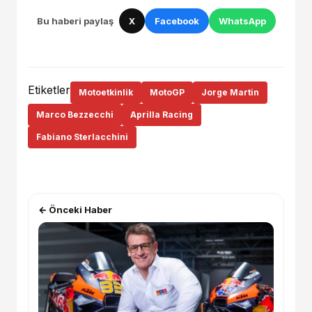
Bu haberi paylaş
X
Facebook
WhatsApp
Etiketler
Motoetkinlik
MotoGP
Jorge Martin
Marco Bezzecchi
Aprilla Racing
Fabiano Sterlacchini
← Önceki Haber