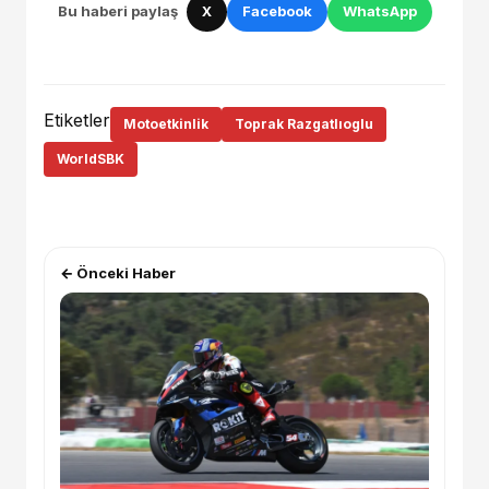
Bu haberi paylaş
X
Facebook
WhatsApp
Etiketler
Motoetkinlik
Toprak Razgatlıoglu
WorldSBK
← Önceki Haber