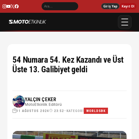
Giriş Yap
Kayıt Ol
54 Numara 54. Kez Kazandı ve Üst
Üste 13. Galibiyet geldi
YALÇIN ÇEKER
MotoEtkinlik Editörü
11 AĞUSTOS 2024
•
KATEGORI
23:52
WORLDSBK