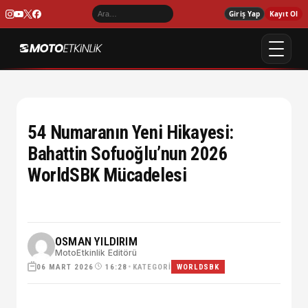
Giriş Yap
Kayıt Ol
54 Numaranın Yeni Hikayesi:
Bahattin Sofuoğlu’nun 2026
WorldSBK Mücadelesi
OSMAN YILDIRIM
MotoEtkinlik Editörü
06 MART 2026
•
KATEGORI
16:28
WORLDSBK