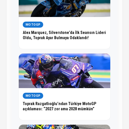
MOTOGP
Alex Marquez, Silverstone’da İlk Seansın Lideri
Oldu, Toprak Ayar Bulmaya Odaklandı!
MOTOGP
Toprak Razgatlıoğlu’ndan Türkiye MotoGP
açıklaması: “2027 zor ama 2028 mümkün”