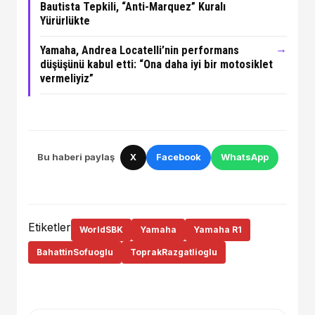
Bautista Tepkili, “Anti-Marquez” Kuralı
Yürürlükte
→
Yamaha, Andrea Locatelli’nin performans
düşüşünü kabul etti: “Ona daha iyi bir motosiklet
vermeliyiz”
Bu haberi paylaş
X
Facebook
WhatsApp
Etiketler
WorldSBK
Yamaha
Yamaha R1
BahattinSofuoglu
ToprakRazgatlioglu