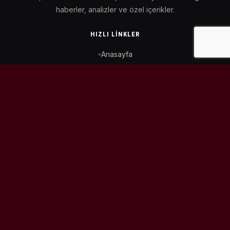
haberler, analizler ve özel içerikler.
HIZLI LINKLER
Anasayfa
MotoGP Takvimi
WorldSBK Takvimi
Puan Durumu
İletişim
BIZI TAKIP ET
© 2026
MotoEtkinlik
. Tüm hakları saklıdır.
Tasarım & Geliştirme:
Kaiowas