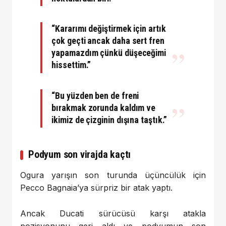
“Kararımı değiştirmek için artık
çok geçti ancak daha sert fren
yapamazdım çünkü düşeceğimi
hissettim.”
“Bu yüzden ben de freni
bırakmak zorunda kaldım ve
ikimiz de çizginin dışına taştık.”
Podyum son virajda kaçtı
Ogura yarışın son turunda üçüncülük için
Pecco Bagnaia’ya sürpriz bir atak yaptı.
Ancak Ducati sürücüsü karşı atakla
pozisyonunu geri aldı ve podyumun son