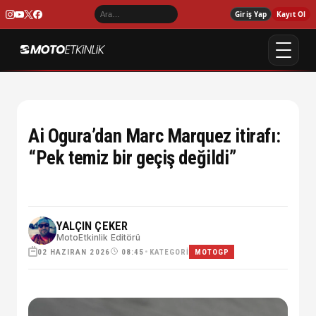
Giriş Yap
Kayıt Ol
Ai Ogura’dan Marc Marquez itirafı:
“Pek temiz bir geçiş değildi”
YALÇIN ÇEKER
MotoEtkinlik Editörü
02 HAZIRAN 2026
•
KATEGORI
08:45
MOTOGP