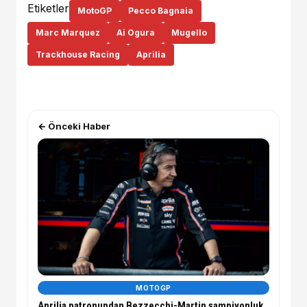
Etiketler
MotoGP
Pecco Bagnaia
Marc Marquez
Ai Ogura
Mugello
Trackhouse Racing
Aprilia
← Önceki Haber
MOTOGP
Aprilia patronundan Bezzecchi-Martin şampiyonluk