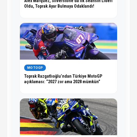
Alex Marquez, Silverstone’da İlk Seansın Lideri
Oldu, Toprak Ayar Bulmaya Odaklandı!
MOTOGP
Toprak Razgatlıoğlu’ndan Türkiye MotoGP
açıklaması: “2027 zor ama 2028 mümkün”