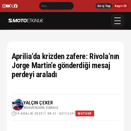
Giriş Yap
Kayıt Ol
Aprilia’da krizden zafere: Rivola’nın
Jorge Martin’e gönderdiği mesaj
perdeyi araladı
YALÇIN ÇEKER
MotoEtkinlik Editörü
19 ARALIK 2025
•
KATEGORI
08:21
MOTOGP