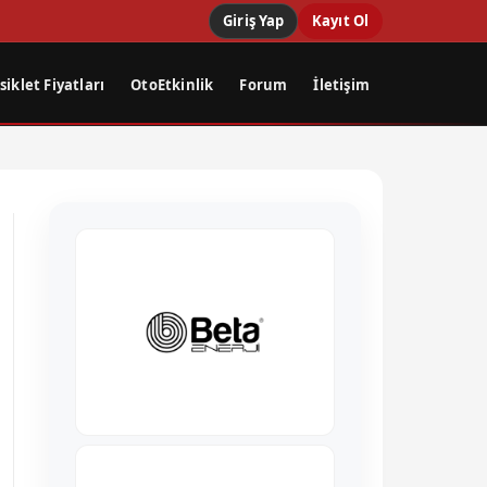
Giriş Yap
Kayıt Ol
iklet Fiyatları
OtoEtkinlik
Forum
İletişim