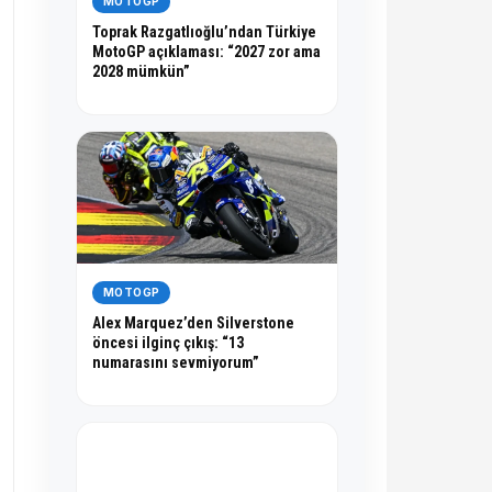
MOTOGP
Toprak Razgatlıoğlu’ndan Türkiye
MotoGP açıklaması: “2027 zor ama
2028 mümkün”
MOTOGP
Alex Marquez’den Silverstone
öncesi ilginç çıkış: “13
numarasını sevmiyorum”