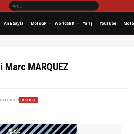
Ana Sayfa
MotoGP
WorldSBK
Yarış
Youtube
Motos
ibi Marc MARQUEZ
KATEGORI
MOTOGP