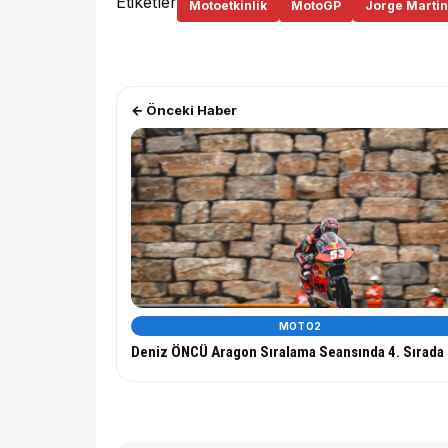
Etiketler
Motoetkinlik
MotoGP
Jorge Martin
← Önceki Haber
MOTO2
Deniz ÖNCÜ Aragon Sıralama Seansında 4. Sırada