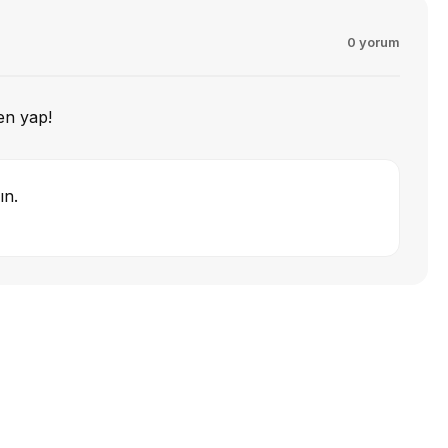
0 yorum
en yap!
ın.