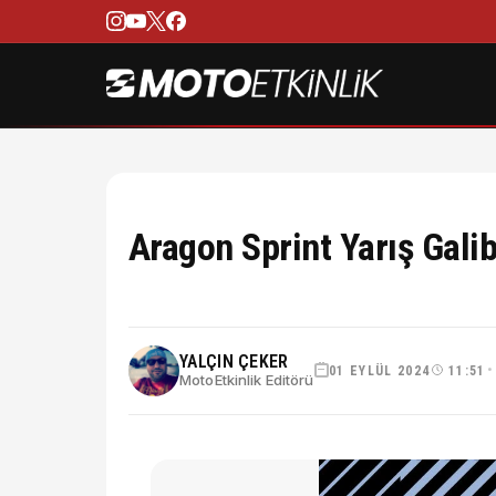
Aragon Sprint Yarış Gal
YALÇIN ÇEKER
01 EYLÜL 2024
11:51
•
MotoEtkinlik Editörü