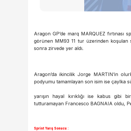
Aragon GP’de marq MARQUEZ fırtınası spri
görünen MM93 11 tur üzerinden koşulan sp
sonra zirvede yer aldı.
Aragon’da ikincilik Jorge MARTIN’in olurk
podyumu tamamlayan son isim ise çaylka 
yarışın hayal kırıklığı ise kabus gibi b
tutturamayan Francesco BAGNAIA oldu, Pec
Sprint Yarış Sonucu :