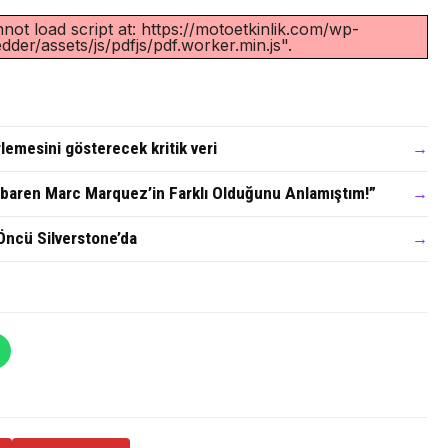
not load script at: https://motoetkinlik.com/wp-
der/assets/js/pdfjs/pdf.worker.min.js".
emesini gösterecek kritik veri
→
tibaren Marc Marquez’in Farklı Olduğunu Anlamıştım!”
→
Öncü Silverstone’da
→