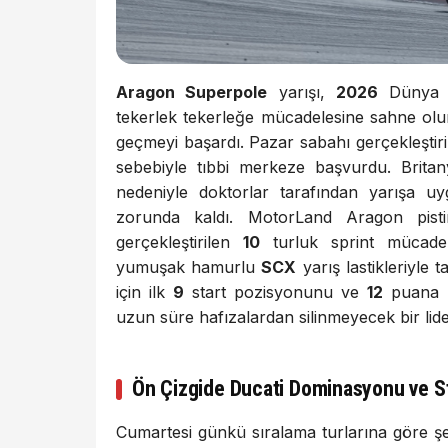
Aragon Superpole
yarışı,
2026
Dünya S
tekerlek tekerleğe mücadelesine sahne olurke
geçmeyi başardı. Pazar sabahı gerçekleştiri
sebebiyle tıbbi merkeze başvurdu. Britany
nedeniyle doktorlar tarafından yarışa 
zorunda kaldı. MotorLand Aragon pis
gerçekleştirilen
10
turluk sprint mücadel
yumuşak hamurlu
SCX
yarış lastikleriyle 
için ilk
9
start pozisyonunu ve
12
puana k
uzun süre hafızalardan silinmeyecek bir lide
Ön Çizgide Ducati Dominasyonu ve St
Cumartesi günkü sıralama turlarına göre şeki