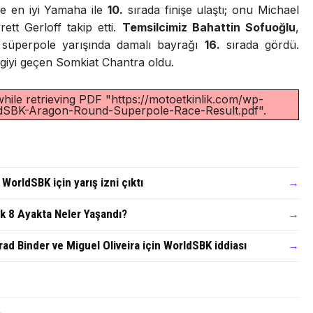
ge en iyi Yamaha ile
10.
sırada finişe ulaştı; onu Michael
tt Gerloff takip etti.
Temsilcimiz Bahattin Sofuoğlu
,
i süperpole yarışında damalı bayrağı
16.
sırada gördü.
zgiyi geçen Somkiat Chantra oldu.
ile retrieving PDF "https://motoetkinlik.com/wp-
dSBK-Aragon-Round-Superpole-Race-Result.pdf".
orldSBK için yarış izni çıktı
→
lk 8 Ayakta Neler Yaşandı?
→
Brad Binder ve Miguel Oliveira için WorldSBK iddiası
→