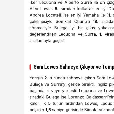
Iker Lecuona ve Alberto Surra ile ön çizg
Alex Lowes
5.
sıradan kalkarak en iyi Du
Andrea Locatelli ise en iyi Yamaha ile
11.
s
çekilmesiyle Somkiat Chantra
18.
sırada
sönmesiyle Bulega iyi bir çıkış yakalas
değerlendiren Lecuona ve Surra,
1.
virajı
sıralamayla geçildi.
Sam Lowes Sahneye Çıkıyor ve Tempo
Yarışın
2.
turunda sahneye çıkan Sam Lo
Bulega ve Surra’yı geride bıraktı. İngiliz p
başında zirveye yerleşti. Lecuona ve Lowes 
sıradaki Bulega ise Lorenzo Baldassarri’
kaldı. İlk
5
turun ardından Lowes, Lecuona
beşlinin
1,5
saniye gerisinde Bimota sürücül