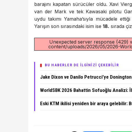
barajını kapatan sürücüler oldu. Xavi Vier
van der Mark ve tek Kawasaki pilotu Garre
uydu takımı Yamaha’sıyla mücadele ettiğ
Yarışın son sırasındaki isim ise
18.
sırada çi
Unexpected server response (429) wh
content/uploads/2026/05/2026-Worl
BU HABERLER DE İLGİNİZİ ÇEKEBİLİR
Jake Dixon ve Danilo Petrucci’ye Donington W
WorldSBK 2026 Bahattin Sofuoğlu Analizi: İ
Eski KTM ikilisi yeniden bir araya gelebilir: 