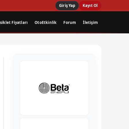
Giriş Yap
Kayıt Ol
iklet Fiyatları
OtoEtkinlik
Forum
İletişim