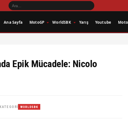
Ana Sayfa
MotoGP
WorldSBK
Yarış
Youtube
Motos
nda Epik Mücadele: Nicolo
KATEGORI
WORLDSBK