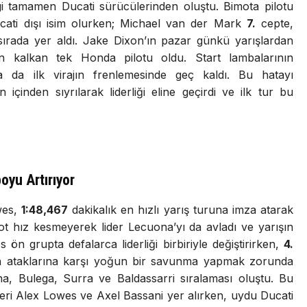
i tamamen Ducati sürücülerinden oluştu. Bimota pilotu
cati dışı isim olurken; Michael van der Mark
7.
cepte,
ırada yer aldı. Jake Dixon’ın pazar günkü yarışlardan
n kalkan tek Honda pilotu oldu. Start lambalarının
a da ilk virajın frenlemesinde geç kaldı. Bu hatayı
n içinden sıyrılarak liderliği eline geçirdi ve ilk tur bu
yu Artırıyor
wes,
1:48,467
dakikalık en hızlı yarış turuna imza atarak
ilot hız kesmeyerek lider Lecuona’yı da avladı ve yarışın
ön grupta defalarca liderliği birbiriyle değiştirirken,
4.
nin ataklarına karşı yoğun bir savunma yapmak zorunda
, Bulega, Surra ve Baldassarri sıralaması oluştu. Bu
eri Alex Lowes ve Axel Bassani yer alırken, uydu Ducati