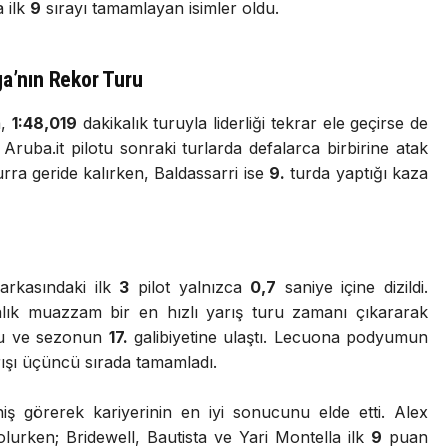
 ilk
9
sırayı tamamlayan isimler oldu.
ga’nın Rekor Turu
a,
1:48,019
dakikalık turuyla liderliği tekrar ele geçirse de
Aruba.it pilotu sonraki turlarda defalarca birbirine atak
a geride kalırken, Baldassarri ise
9.
turda yaptığı kaza
arkasındaki ilk
3
pilot yalnızca
0,7
saniye içine dizildi.
lık muazzam bir en hızlı yarış turu zamanı çıkararak
rdu ve sezonun
17.
galibiyetine ulaştı. Lecuona podyumun
ışı üçüncü sırada tamamladı.
ş görerek kariyerinin en iyi sonucunu elde etti. Alex
olurken; Bridewell, Bautista ve Yari Montella ilk
9
puan