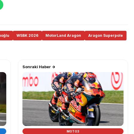
uoğlu
WSBK 2026
MotorLand Aragon
Aragon Superpole
Sonraki Haber →
MOTO3