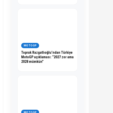
MOTOGP
Toprak Razgatlıoğlu’ndan Türkiye
MotoGP açıklaması: “2027 zor ama
2028 mümkün”
MOTOGP