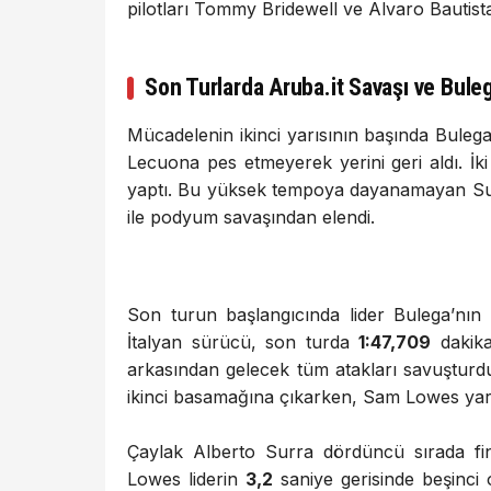
pilotları Tommy Bridewell ve Alvaro Bautista
Son Turlarda Aruba.it Savaşı ve Bule
Mücadelenin ikinci yarısının başında Buleg
Lecuona pes etmeyerek yerini geri aldı. İki 
yaptı. Bu yüksek tempoya dayanamayan Surr
ile podyum savaşından elendi.
Son turun başlangıcında lider Bulega’nın 
İtalyan sürücü, son turda
1:47,709
dakika
arkasından gelecek tüm atakları savuştu
ikinci basamağına çıkarken, Sam Lowes yar
Çaylak Alberto Surra dördüncü sırada fini
Lowes liderin
3,2
saniye gerisinde beşinci 