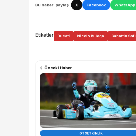
Bu haberi paylaş
X
Facebook
WhatsApp
Etiketler
Ducati
Nicolo Bulega
Bahattin Sof
← Önceki Haber
OTOETKINLIK