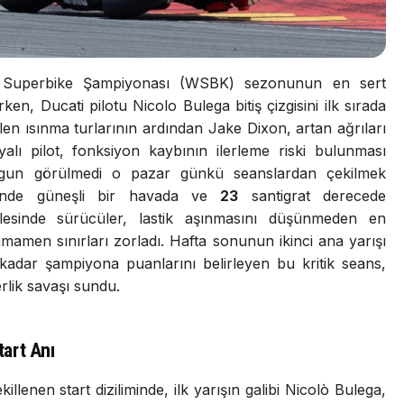
uperbike Şampiyonası (WSBK) sezonunun en sert
n, Ducati pilotu Nicolo Bulega bitiş çizgisini ilk sırada
len ısınma turlarının ardından Jake Dixon, artan ağrıları
alı pilot, fonksiyon kaybının ilerleme riski bulunması
uygun görülmedi o pazar günkü seanslardan çekilmek
tinde güneşli bir havada ve
23
santigrat derecede
esinde sürücüler, lastik aşınmasını düşünmeden en
tamamen sınırları zorladı. Hafta sonunun ikinci ana yarışı
adar şampiyona puanlarını belirleyen bu kritik seans,
rlik savaşı sundu.
art Anı
llenen start diziliminde, ilk yarışın galibi Nicolò Bulega,