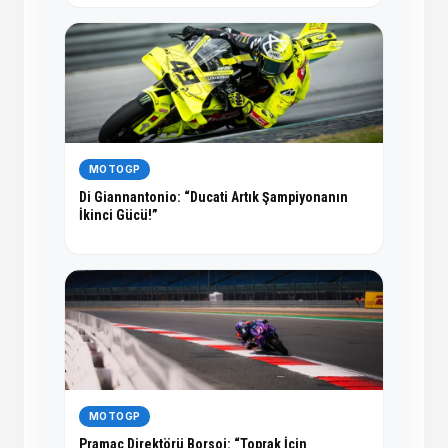
MOTOGP
Di Giannantonio: “Ducati Artık Şampiyonanın
İkinci Gücü!”
MOTOGP
Pramac Direktörü Borsoi: “Toprak İçin