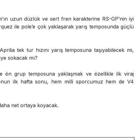
am’ın uzun düzlük ve sert fren karakterine RS-GP’nin iyi
arquez ile pole’e çok yaklaşarak yarış temposunda güçlü
Aprilia tek tur hızını yarış temposuna taşıyabilecek mi,
reye sokacak mı?
 ön grup temposuna yaklaşmak ve özellikle ilk viraj
nun ilk hafta sonu, hem milli sporcumuz hem de V4
 daha net ortaya koyacak.