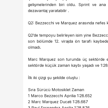
gelişmelerinden biri oldu. Sprint ve ana
dezavantaj yaratabilir .
Q2: Bezzecchi ve Marquez arasında nefes 
Q2’de tempoyu belirleyen isim yine Bezzecchi
son bölümde 12. virajda ön tarafı kaybe
olmadı.
Marc Marquez son turunda üç sektörde en 
sektörde küçük zaman kaybı yaşadı ve 1:28.68
İlk iki çizgi şu şekilde oluştu :
Sıra Sürücü Motosiklet Zaman
1 Marco Bezzecchi Aprilia 1:28.652
2 Marc Marquez Ducati 1:28.687
3 Raul Fernandez Aprilia 1:28.876