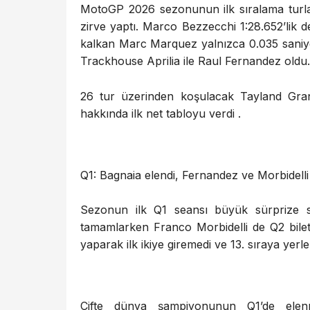
MotoGP 2026 sezonunun ilk sıralama turlar
zirve yaptı. Marco Bezzecchi 1:28.652’lik 
kalkan Marc Marquez yalnızca 0.035 saniye f
Trackhouse Aprilia ile Raul Fernandez oldu. Bö
26 tur üzerinden koşulacak Tayland Gran
hakkında ilk net tabloyu verdi .
Q1: Bagnaia elendi, Fernandez ve Morbidelli
Sezonun ilk Q1 seansı büyük sürprize s
tamamlarken Franco Morbidelli de Q2 bilet
yaparak ilk ikiye giremedi ve 13. sıraya yerleş
Çifte dünya şampiyonunun Q1’de elen