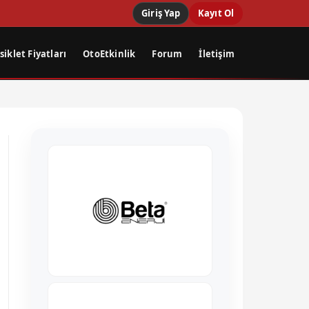
Giriş Yap
Kayıt Ol
iklet Fiyatları
OtoEtkinlik
Forum
İletişim