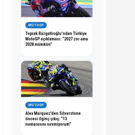
MOTOGP
Toprak Razgatlıoğlu’ndan Türkiye
MotoGP açıklaması: “2027 zor ama
2028 mümkün”
MOTOGP
Alex Marquez’den Silverstone
öncesi ilginç çıkış: “13
numarasını sevmiyorum”