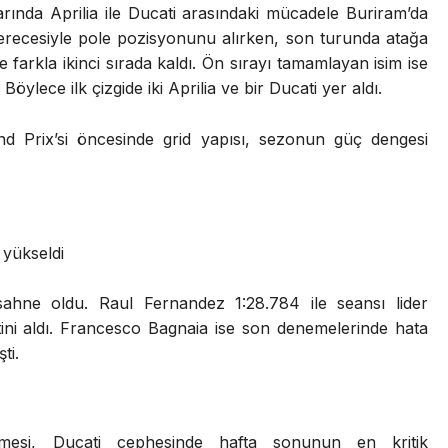
ında Aprilia ile Ducati arasındaki mücadele Buriram’da
derecesiyle pole pozisyonunu alırken, son turunda atağa
arkla ikinci sırada kaldı. Ön sırayı tamamlayan isim ise
ylece ilk çizgide iki Aprilia ve bir Ducati yer aldı.
d Prix’si öncesinde grid yapısı, sezonun güç dengesi
 yükseldi
ahne oldu. Raul Fernandez 1:28.784 ile seansı lider
ini aldı. Francesco Bagnaia ise son denemelerinde hata
ti.
mesi, Ducati cephesinde hafta sonunun en kritik