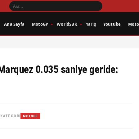
Ana Sayfa
MotoGP
WorldSBK
Yarış
Youtube
Motos
Marquez 0.035 saniye geride:
KATEGORI
•
MOTOGP