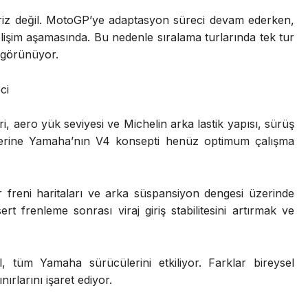
iz değil. MotoGP’ye adaptasyon süreci devam ederken,
işim aşamasında. Bu nedenle sıralama turlarında tek tur
 görünüyor.
ci
, aero yük seviyesi ve Michelin arka lastik yapısı, sürüş
üzerine Yamaha’nın V4 konsepti henüz optimum çalışma
r freni haritaları ve arka süspansiyon dengesi üzerinde
t frenleme sonrası viraj giriş stabilitesini artırmak ve
, tüm Yamaha sürücülerini etkiliyor. Farklar bireysel
rlarını işaret ediyor.