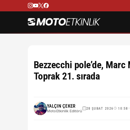
Bezzecchi pole’de, Marc 
Toprak 21. sırada
YALÇIN ÇEKER
28 ŞUBAT 2026
10:58
MotoEtkinlik Editörü