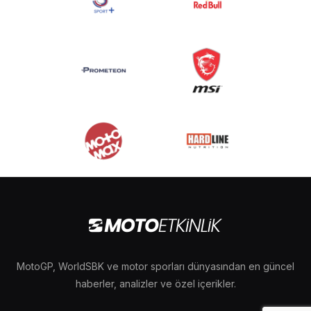
MotoGP, WorldSBK ve motor sporları dünyasından en güncel
haberler, analizler ve özel içerikler.