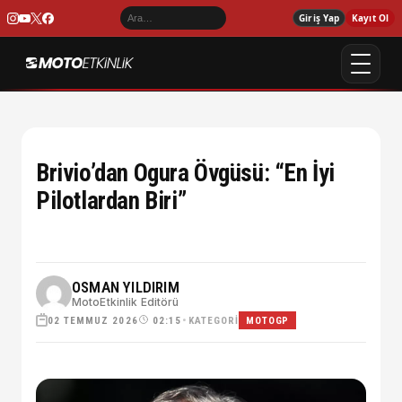
Giriş Yap
Kayıt Ol
Brivio’dan Ogura Övgüsü: “En İyi
Pilotlardan Biri”
OSMAN YILDIRIM
MotoEtkinlik Editörü
02 TEMMUZ 2026
•
KATEGORI
02:15
MOTOGP