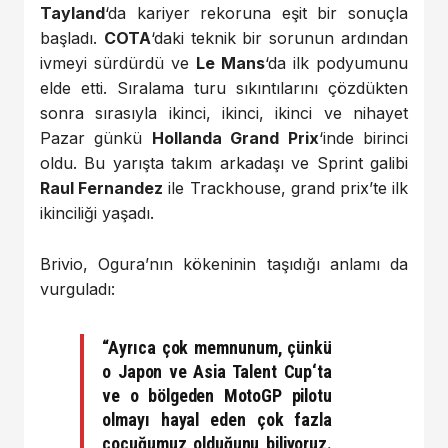
Tayland
‘da kariyer rekoruna eşit bir sonuçla
başladı.
COTA
‘daki teknik bir sorunun ardından
ivmeyi sürdürdü ve
Le Mans
‘da ilk podyumunu
elde etti. Sıralama turu sıkıntılarını çözdükten
sonra sırasıyla ikinci, ikinci, ikinci ve nihayet
Pazar günkü
Hollanda Grand Prix
‘inde birinci
oldu. Bu yarışta takım arkadaşı ve Sprint galibi
Raul Fernandez
ile Trackhouse, grand prix’te ilk
ikinciliği yaşadı.
Brivio, Ogura’nın kökeninin taşıdığı anlamı da
vurguladı:
“Ayrıca çok memnunum, çünkü
o Japon ve
Asia Talent Cup
‘ta
ve o bölgeden MotoGP pilotu
olmayı hayal eden çok fazla
çocuğumuz olduğunu biliyoruz.