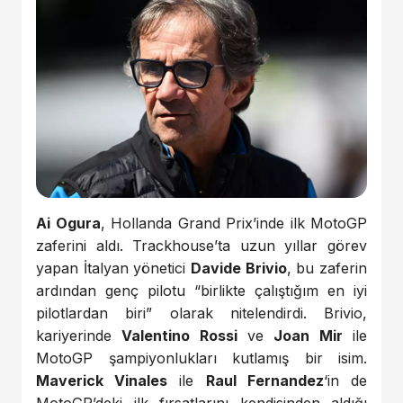
Ai Ogura
, Hollanda Grand Prix’inde ilk MotoGP
zaferini aldı. Trackhouse’ta uzun yıllar görev
yapan İtalyan yönetici
Davide Brivio
, bu zaferin
ardından genç pilotu “birlikte çalıştığım en iyi
pilotlardan biri” olarak nitelendirdi. Brivio,
kariyerinde
Valentino Rossi
ve
Joan Mir
ile
MotoGP şampiyonlukları kutlamış bir isim.
Maverick Vinales
ile
Raul Fernandez
‘in de
MotoGP’deki ilk fırsatlarını kendisinden aldığı