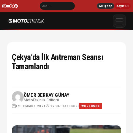
Giriş Yap
Kayıt Ol
Çekya’da İlk Antreman Seansı
Tamamlandı
ÖMER BERKAY GÜNAY
MotoEtkinlik Editörü
19 TEMMUZ 2024
•
KATEGORI
12:36
WORLDSBK