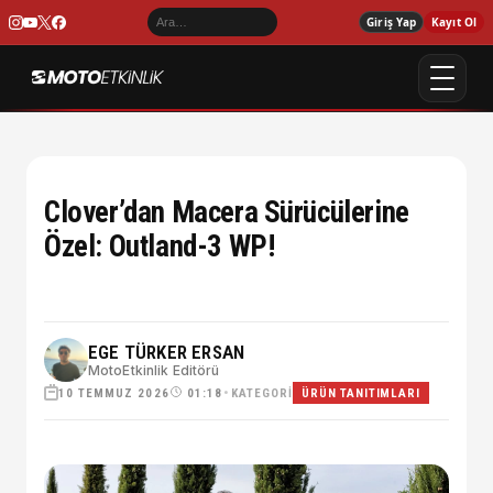
Giriş Yap
Kayıt Ol
Clover’dan Macera Sürücülerine
Özel: Outland-3 WP!
EGE TÜRKER ERSAN
MotoEtkinlik Editörü
10 TEMMUZ 2026
•
KATEGORI
01:18
ÜRÜN TANITIMLARI