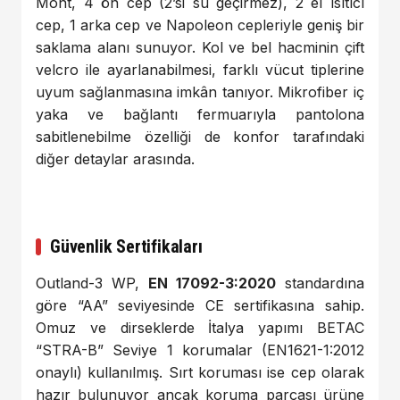
Mont, 4 ön cep (2’si su geçirmez), 2 el ısıtıcı
cep, 1 arka cep ve Napoleon cepleriyle geniş bir
saklama alanı sunuyor. Kol ve bel hacminin çift
velcro ile ayarlanabilmesi, farklı vücut tiplerine
uyum sağlanmasına imkân tanıyor. Mikrofiber iç
yaka ve bağlantı fermuarıyla pantolona
sabitlenebilme özelliği de konfor tarafındaki
diğer detaylar arasında.
Güvenlik Sertifikaları
Outland-3 WP,
EN 17092-3:2020
standardına
göre “AA” seviyesinde CE sertifikasına sahip.
Omuz ve dirseklerde İtalya yapımı BETAC
“STRA-B” Seviye 1 korumalar (EN1621-1:2012
onaylı) kullanılmış. Sırt koruması ise cep olarak
hazır bulunuyor ancak koruma parçası ürüne