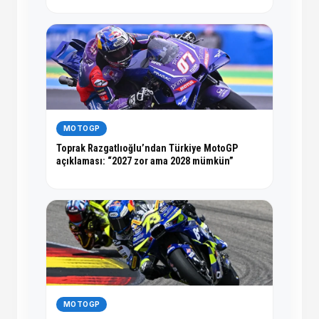
MOTOGP
Toprak Razgatlıoğlu’ndan Türkiye MotoGP
açıklaması: “2027 zor ama 2028 mümkün”
MOTOGP