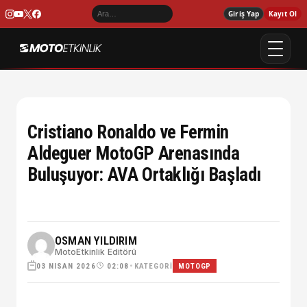
Giriş Yap
Kayıt Ol
Cristiano Ronaldo ve Fermin
Aldeguer MotoGP Arenasında
Buluşuyor: AVA Ortaklığı Başladı
OSMAN YILDIRIM
MotoEtkinlik Editörü
03 NISAN 2026
•
KATEGORI
02:08
MOTOGP