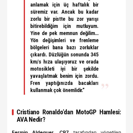
anlamak için üç haftalık bir
süremiz var. Ancak bu kadar
zorlu bir pistte bu zor yarışı
bitirebildiğim için mutluyum.
Yine de pek memnun değilim…
Yön değişimleri ve frenleme
bölgeleri bana bazı zorluklar
çıkardı. Düzlüğün sonunda
345
km/s
hıza ulaşıyoruz ve orada
motosikleti iyi bir şekilde
yavaşlatmak benim için zordu.
Fren yaptığınızda bacakları
kullanmak çok önemlidir.”
Cristiano Ronaldo’dan MotoGP Hamlesi:
AVA Nedir?
Fermin Aldeguer
,
CR7
tarafından yönetilen