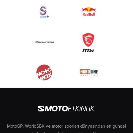
MotoGP, WorldSBK ve motor sporları dünyasından en güncel