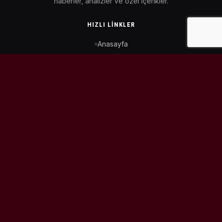
haberler, analizler ve özel içerikler.
HIZLI LINKLER
Anasayfa
MotoGP Takvimi
WorldSBK Takvimi
Puan Durumu
İletişim
BIZI TAKIP ET
© 2026
MotoEtkinlik
. Tüm hakları saklıdır.
Tasarım & Geliştirme:
Kaiowas