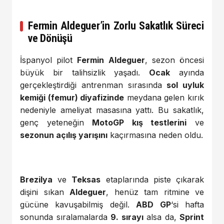
Fermin Aldeguer’in Zorlu Sakatlık Süreci
ve Dönüşü
İspanyol pilot
Fermin Aldeguer
, sezon öncesi
büyük bir talihsizlik yaşadı.
Ocak
ayında
gerçekleştirdiği antrenman sırasında
sol uyluk
kemiği (femur) diyafizinde
meydana gelen kırık
nedeniyle ameliyat masasına yattı. Bu sakatlık,
genç yeteneğin
MotoGP kış testlerini
ve
sezonun açılış yarışını
kaçırmasına neden oldu.
Brezilya
ve
Teksas
etaplarında piste çıkarak
dişini sıkan
Aldeguer
, henüz tam ritmine ve
gücüne kavuşabilmiş değil.
ABD GP
‘si hafta
sonunda sıralamalarda
9. sırayı
alsa da,
Sprint