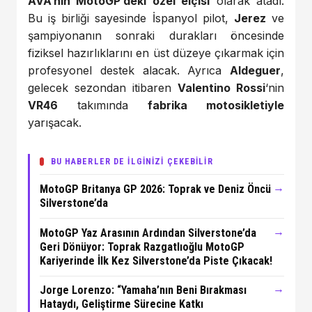
AVA’nın MotoGP’deki özel elçisi
olarak atadı.
Bu iş birliği sayesinde İspanyol pilot,
Jerez
ve
şampiyonanın sonraki durakları öncesinde
fiziksel hazırlıklarını en üst düzeye çıkarmak için
profesyonel destek alacak. Ayrıca
Aldeguer
,
gelecek sezondan itibaren
Valentino Rossi
‘nin
VR46
takımında
fabrika motosikletiyle
yarışacak.
BU HABERLER DE İLGİNİZİ ÇEKEBİLİR
→
MotoGP Britanya GP 2026: Toprak ve Deniz Öncü
Silverstone’da
→
MotoGP Yaz Arasının Ardından Silverstone’da
Geri Dönüyor: Toprak Razgatlıoğlu MotoGP
Kariyerinde İlk Kez Silverstone’da Piste Çıkacak!
→
Jorge Lorenzo: “Yamaha’nın Beni Bırakması
Hataydı, Geliştirme Sürecine Katkı