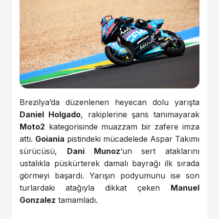
Brezilya’da düzenlenen heyecan dolu yarışta
Daniel Holgado
, rakiplerine şans tanımayarak
Moto2
kategorisinde muazzam bir zafere imza
attı.
Goiania
pistindeki mücadelede Aspar Takımı
sürücüsü,
Dani Munoz
‘un sert ataklarını
ustalıkla püskürterek damalı bayrağı ilk sırada
görmeyi başardı. Yarışın podyumunu ise son
turlardaki atağıyla dikkat çeken
Manuel
Gonzalez
tamamladı.