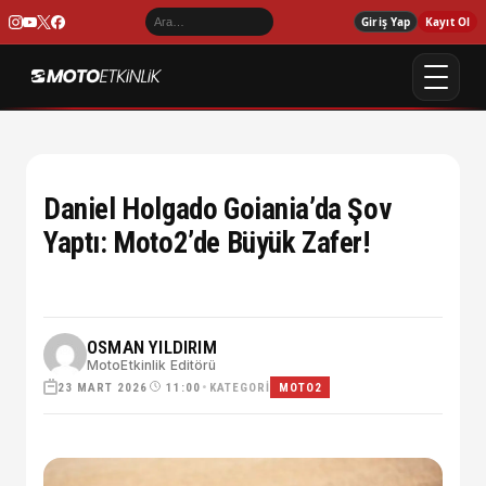
Giriş Yap
Kayıt Ol
Daniel Holgado Goiania’da Şov
Yaptı: Moto2’de Büyük Zafer!
OSMAN YILDIRIM
MotoEtkinlik Editörü
23 MART 2026
•
KATEGORI
11:00
MOTO2