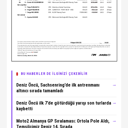
BU HABERLER DE İLGİNİZİ ÇEKEBİLİR
→
Deniz Öncü, Sachsenring’de ilk antrenmanı
altıncı sırada tamamladı
→
Deniz Öncü ilk 7’de götürdüğü yarışı son turlarda
kaybetti
→
Moto2 Almanya GP Sıralaması: Ortola Pole Aldı,
Temsilcimiz Deniz 14. Sırada