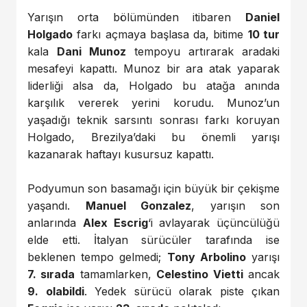
Yarışın orta bölümünden itibaren
Daniel
Holgado
farkı açmaya başlasa da, bitime
10 tur
kala
Dani Munoz
tempoyu artırarak aradaki
mesafeyi kapattı. Munoz bir ara atak yaparak
liderliği alsa da, Holgado bu atağa anında
karşılık vererek yerini korudu. Munoz’un
yaşadığı teknik sarsıntı sonrası farkı koruyan
Holgado, Brezilya’daki bu önemli yarışı
kazanarak haftayı kusursuz kapattı.
Podyumun son basamağı için büyük bir çekişme
yaşandı.
Manuel Gonzalez
, yarışın son
anlarında
Alex Escrig
‘i avlayarak üçüncülüğü
elde etti. İtalyan sürücüler tarafında ise
beklenen tempo gelmedi;
Tony Arbolino
yarışı
7. sırada
tamamlarken,
Celestino Vietti
ancak
9. olabildi
. Yedek sürücü olarak piste çıkan