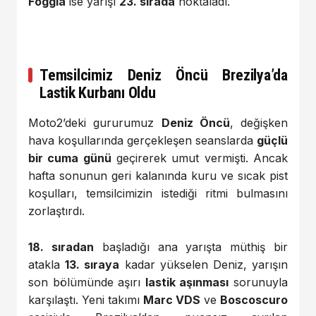
Foggia
ise yarışı
23. sırada
noktaladı.
Temsilcimiz Deniz Öncü Brezilya’da
Lastik Kurbanı Oldu
Moto2’deki gururumuz
Deniz Öncü
, değişken
hava koşullarında gerçekleşen seanslarda
güçlü
bir cuma günü
geçirerek umut vermişti. Ancak
hafta sonunun geri kalanında kuru ve sıcak pist
koşulları, temsilcimizin istediği ritmi bulmasını
zorlaştırdı.
18. sıradan
başladığı ana yarışta müthiş bir
atakla
13. sıraya
kadar yükselen Deniz, yarışın
son bölümünde aşırı
lastik aşınması
sorunuyla
karşılaştı. Yeni takımı
Marc VDS
ve
Boscoscuro