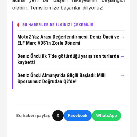
adına yeni bir başarı hikayesinin başlangıcı
olabilir. Temsilcimize başarılar diliyoruz!
BU HABERLER DE İLGİNİZİ ÇEKEBİLİR
→
Moto2 Yaz Arası Değerlendirmesi: Deniz Öncü ve
ELF Marc VDS’in Zorlu Dönemi
→
Deniz Öncü ilk 7’de götürdüğü yarışı son turlarda
kaybetti
→
Deniz Öncü Almanya’da Güçlü Başladı: Milli
Sporcumuz Doğrudan Q2’de!
Bu haberi paylaş
X
Facebook
WhatsApp