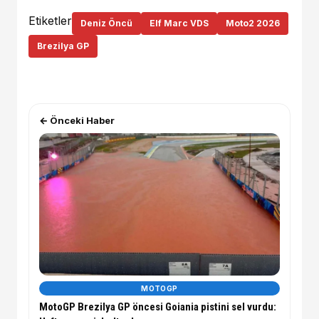
Etiketler
Deniz Öncü
Elf Marc VDS
Moto2 2026
Brezilya GP
← Önceki Haber
MOTOGP
MotoGP Brezilya GP öncesi Goiania pistini sel vurdu: