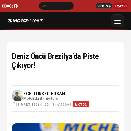
Giriş Yap
Kayıt Ol
Deniz Öncü Brezilya’da Piste
Çıkıyor!
EGE TÜRKER ERSAN
MotoEtkinlik Editörü
18 MART 2026
•
KATEGORI
23:13
MOTO2