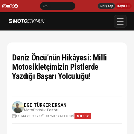
Giriş Yap
Kayıt Ol
Deniz Öncü’nün Hikâyesi: Milli
Motosikletçimizin Pistlerde
Yazdığı Başarı Yolculuğu!
EGE TÜRKER ERSAN
MotoEtkinlik Editörü
11 MART 2026
•
KATEGORI
01:50
MOTO2