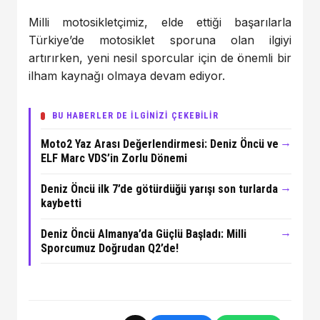
Milli motosikletçimiz, elde ettiği başarılarla
Türkiye’de motosiklet sporuna olan ilgiyi
artırırken, yeni nesil sporcular için de önemli bir
ilham kaynağı olmaya devam ediyor.
BU HABERLER DE İLGİNİZİ ÇEKEBİLİR
→
Moto2 Yaz Arası Değerlendirmesi: Deniz Öncü ve
ELF Marc VDS’in Zorlu Dönemi
→
Deniz Öncü ilk 7’de götürdüğü yarışı son turlarda
kaybetti
→
Deniz Öncü Almanya’da Güçlü Başladı: Milli
Sporcumuz Doğrudan Q2’de!