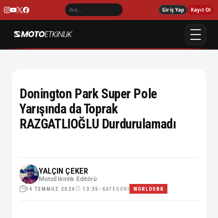
Giriş Yap
Kayıt Ol
Donington Park Super Pole
Yarışında da Toprak
RAZGATLIOĞLU Durdurulamadı
YALÇIN ÇEKER
MotoEtkinlik Editörü
14 TEMMUZ 2024
•
KATEGORI
13:35
WORLDSBK