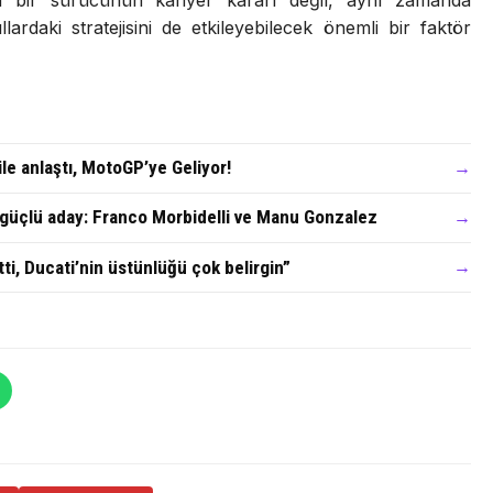
ca
bir
sürücünün
kariyer
kararı
değil,
aynı
zamanda
ıllardaki
stratejisini
de
etkileyebilecek
önemli
bir
faktör
ile anlaştı, MotoGP’ye Geliyor!
→
i güçlü aday: Franco Morbidelli ve Manu Gonzalez
→
i, Ducati’nin üstünlüğü çok belirgin”
→