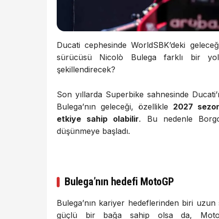
Ducati
cephesinde
WorldSBK’deki
gelece
sürücüsü
Nicolò Bulega
farklı
bir
y
şekillendirecek?
Son
yıllarda
Superbike
sahnesinde
Ducati
Bulega’nın
geleceği,
özellikle
2027
sez
etkiye
sahip
olabilir
.
Bu
nedenle
Bor
düşünmeye
başladı.
Bulega’nın
hedefi
MotoGP
Bulega’nın
kariyer
hedeflerinden
biri
uzun
güçlü
bir
bağa
sahip
olsa
da,
Mot