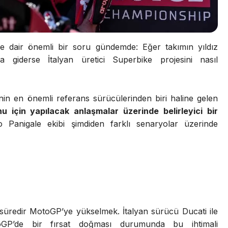
ğe
dair
önemli
bir
soru
gündemde:
Eğer
takımın
yıldız
ola
giderse
İtalyan
üretici
Superbike
projesini
nasıl
’nin
en
önemli
referans
sürücülerinden
biri
haline
gelen
onu
için
yapılacak
anlaşmalar
üzerinde
belirleyici
bir
go
Panigale
ekibi
şimdiden
farklı
senaryolar
üzerinde
süredir
MotoGP’ye
yükselmek.
İtalyan
sürücü
Ducati
ile
oGP’de
bir
fırsat
doğması
durumunda
bu
ihtimali