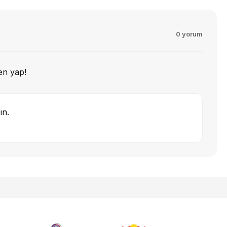
0 yorum
en yap!
ın.