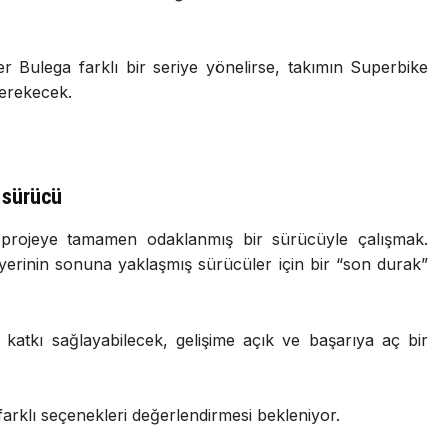
er
Bulega
farklı
bir
seriye
yönelirse,
takımın
Superbike
erekecek.
r
sürücü
e
projeye
tamamen
odaklanmış
bir
sürücüyle
çalışmak.
iyerinin
sonuna
yaklaşmış
sürücüler
için
bir “
son
durak”
i
katkı
sağlayabilecek,
gelişime
açık
ve
başarıya
aç
bir
farklı
seçenekleri
değerlendirmesi
bekleniyor.