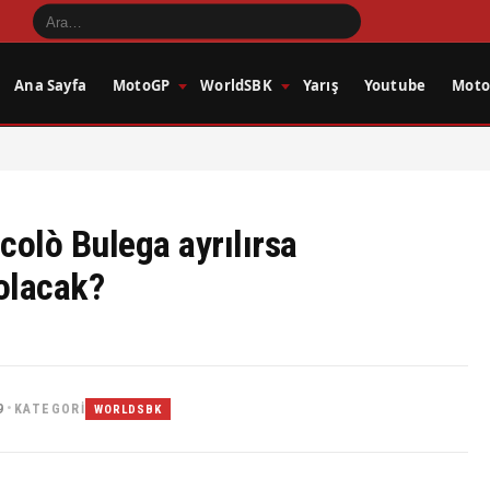
Ana Sayfa
MotoGP
WorldSBK
Yarış
Youtube
Motos
icolò Bulega ayrılırsa
olacak?
9
KATEGORI
•
WORLDSBK