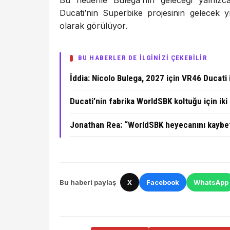
Bu
nedenle
Bulega’nın
geleceği
yalnız
Ducati’nin
Superbike
projesinin
gelecek
y
olarak
görülüyor.
BU HABERLER DE İLGİNİZİ ÇEKEBİLİR
İddia: Nicolo Bulega, 2027 için VR46 Ducati 
Ducati’nin fabrika WorldSBK koltuğu için ik
Jonathan Rea: “WorldSBK heyecanını kaybett
Bu haberi paylaş
X
Facebook
WhatsApp