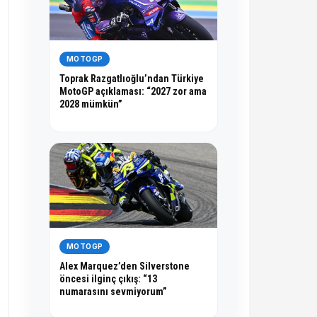
MOTOGP
Toprak Razgatlıoğlu’ndan Türkiye
MotoGP açıklaması: “2027 zor ama
2028 mümkün”
MOTOGP
Alex Marquez’den Silverstone
öncesi ilginç çıkış: “13
numarasını sevmiyorum”