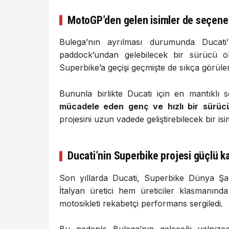
MotoGP’den
gelen
isimler
de
seçen
Bulega’nın
ayrılması
durumunda
Ducat
paddock’undan
gelebilecek
bir
sürücü
o
Superbike’a
geçişi
geçmişte
de
sıkça
görül
Bununla
birlikte
Ducati
için
en
mantıklı
s
mücadele
eden
genç
ve
hızlı
bir
sürü
projesini
uzun
vadede
geliştirebilecek
bir
is
Ducati’nin
Superbike
projesi
güçlü
k
Son
yıllarda
Ducati,
Superbike
Dünya
Şa
İtalyan
üretici
hem
üreticiler
klasmanınd
motosikleti
rekabetçi
performans
sergiledi.