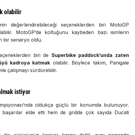
ek
olabilir
i’nin
değerlendirebileceği
seçeneklerden
biri
MotoGP
labilir.
MotoGP’de
koltuğunu
kaybeden
bazı
isimlerin
en
bir
senaryo
oldu.
eçeneklerden
biri
de
Superbike
paddock’unda
zaten
cüyü
kadroya
katmak
olabilir.
Böylece
takım,
Panigale
imle
çalışmayı
sürdürebilir.
almak
istiyor
mpiyonası’nda
oldukça
güçlü
bir
konumda
bulunuyor.
a
başarılar
elde
etti
hem
de
gridde
çok
sayıda
Ducati