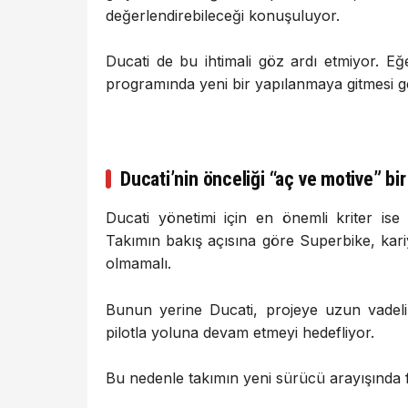
değerlendirebileceği
konuşuluyor.
Ducati
de
bu
ihtimali
göz
ardı
etmiyor.
Eğ
programında
yeni
bir
yapılanmaya
gitmesi
g
Ducati’nin
önceliği “
aç
ve
motive”
bi
Ducati
yönetimi
için
en
önemli
kriter
is
Takımın
bakış
açısına
göre
Superbike,
kar
olmamalı.
Bunun
yerine
Ducati,
projeye
uzun
vadel
pilotla
yoluna
devam
etmeyi
hedefliyor.
Bu
nedenle
takımın
yeni
sürücü
arayışında