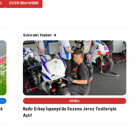
i
2026 WorldSBK
Sonraki Haber →
GENEL
26
Kadir Erbay İspanya’da Sezonu Jerez Testleriyle
Açtı!