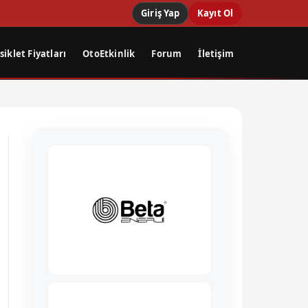
Giriş Yap
Kayıt Ol
iklet Fiyatları
OtoEtkinlik
Forum
İletişim