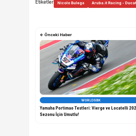
Etiketler
Nicolo Bulega
Aruba.it Racing - Ducat
← Önceki Haber
WORLDSBK
Yamaha Portimao Testleri: Vierge ve Locatelli 20
Sezonu İçin Umutlu!